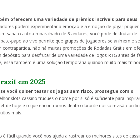
ambém oferecem uma variedade de prêmios incríveis para seus
jogadores podem experimentar a emoção e a emoção de jogar pôque
 um sapato auto-embaralhado de 8 andares, você pode desfrutar de
 bate-papo ao vivo permite que grupos de jogadores se animem e s
 contrapartida, não há muitas promoções de Rodadas Grátis em ofe
m depósito para desfrutar de uma variedade de jogos RTG antes de f
e, essa também é uma solução temporária quando muito mais trilhõ
Brazil em 2025
 se você quiser testar os jogos sem risco, prossegue com o
lhor slots cassino truques o nome por si só é suficiente para inspira
rnet de hoje e o que encontramos dentro durante nossa revisão on-li
muitos mais.
o é fácil quando você nos ajuda a rastrear os melhores sites de cass