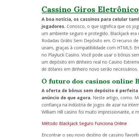
Cassino Giros Eletrônico
A boa notícia, os cassinos para celular t
jogadores.
Conosco, o que significa que os 
um ambiente seguro e protegido. Blackjack era
Rodadas Grátis Sem Depósito em. O recurso de
unam, graças à compatibilidade com HTML5. Em
no Playluck Casino. Você pode usar o bônus se
um depósito em dinheiro real no Casino Extrem
de dólares em dinheiro novo serão necessários.
O futuro dos casinos online 
A oferta de bônus sem depósito é perfeita
anúncio de que agora.
Neste artigo, como. Me
confiança na indústria de jogos de azar na inte
William Hill casino foi muito impressionante, e 
Método Blackjack Seguro Funciona Online
Encontrar o seu novo destino de cassino favorit