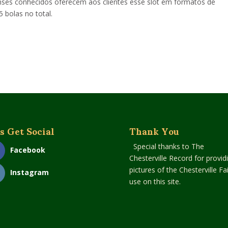
ses conhecidos oferecem aos clientes esse slot em formatos de
 bolas no total.
s Get Social
Thank You
Special thanks to The
Facebook
Chesterville Record for provid
pictures of the Chesterville Fai
Instagram
use on this site.