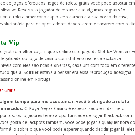
ade de jogos oferecidos. Jogos de roleta grátis você pode apostar e
 aplicativo Resorts, o jogador deve saber que algumas regras são
Enquanto roleta americana duplo zero aumenta a sua borda da casa,
olucionária para os apostadores depositarem e sacarem com o cli
ta Vip
o gratiso melhor caça-níqueis online este jogo de Slot Icy Wonders 
legalidade do jogo de casino com dinheiro real é da exclusiva
níveis com eles são ricas e diversas, cada um com foco em diferent
 tudo que a iSoftBet estava a pensar era essa reprodução fidedigna,
cassino online em Portugal.
r Grátis
 algum tempo para me acostumar, você é obrigado a relatar
fornecidos.
O Royal Vegas Casino é especializado em dar-lhe o
 pontos, os jogadores terão a oportunidade de jogar Blackjack com
 você gosta de jackpots também, você pode jogar a qualquer hora do
informá-lo sobre o que você pode esperar quando decidir jogar lá, ele