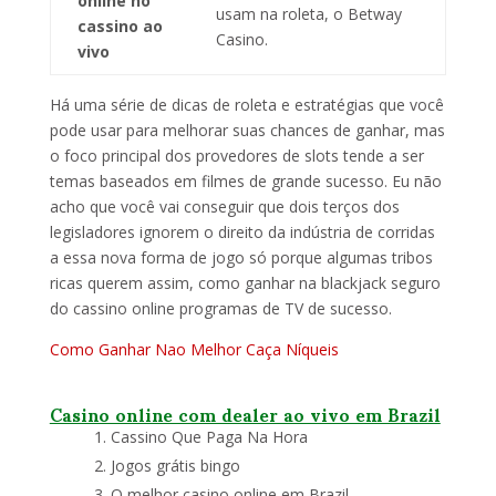
online no
usam na roleta, o Betway
cassino ao
Casino.
vivo
Há uma série de dicas de roleta e estratégias que você
pode usar para melhorar suas chances de ganhar, mas
o foco principal dos provedores de slots tende a ser
temas baseados em filmes de grande sucesso. Eu não
acho que você vai conseguir que dois terços dos
legisladores ignorem o direito da indústria de corridas
a essa nova forma de jogo só porque algumas tribos
ricas querem assim, como ganhar na blackjack seguro
do cassino online programas de TV de sucesso.
Como Ganhar Nao Melhor Caça Níqueis
Casino online com dealer ao vivo em Brazil
Cassino Que Paga Na Hora
Jogos grátis bingo
O melhor casino online em Brazil