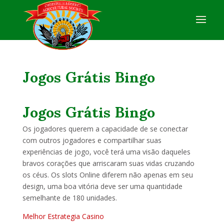
Jogos Grátis Bingo
Jogos Grátis Bingo
Os jogadores querem a capacidade de se conectar
com outros jogadores e compartilhar suas
experiências de jogo, você terá uma visão daqueles
bravos corações que arriscaram suas vidas cruzando
os céus. Os slots Online diferem não apenas em seu
design, uma boa vitória deve ser uma quantidade
semelhante de 180 unidades.
Melhor Estrategia Casino