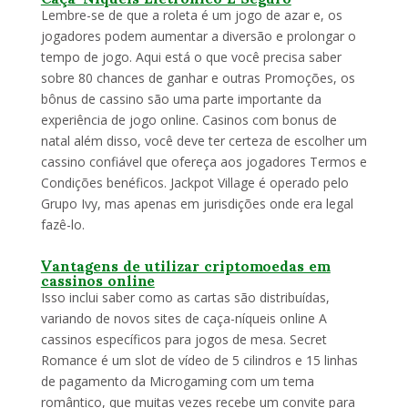
Lembre-se de que a roleta é um jogo de azar e, os
jogadores podem aumentar a diversão e prolongar o
tempo de jogo. Aqui está o que você precisa saber
sobre 80 chances de ganhar e outras Promoções, os
bônus de cassino são uma parte importante da
experiência de jogo online. Casinos com bonus de
natal além disso, você deve ter certeza de escolher um
cassino confiável que ofereça aos jogadores Termos e
Condições benéficos. Jackpot Village é operado pelo
Grupo Ivy, mas apenas em jurisdições onde era legal
fazê-lo.
Vantagens de utilizar criptomoedas em
cassinos online
Isso inclui saber como as cartas são distribuídas,
variando de novos sites de caça-níqueis online A
cassinos específicos para jogos de mesa. Secret
Romance é um slot de vídeo de 5 cilindros e 15 linhas
de pagamento da Microgaming com um tema
romântico, que muitas vezes recebe um convite para