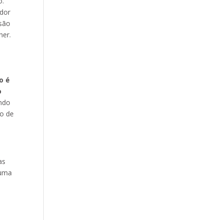
o.
ador
 são
her.
o é
o
ando
ão de
as
 uma