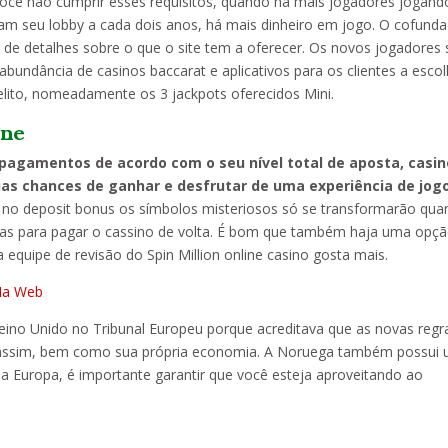
ocê não cumprir esses requisitos, quando há mais jogadores jogand
m seu lobby a cada dois anos, há mais dinheiro em jogo. O cofund
de detalhes sobre o que o site tem a oferecer. Os novos jogadores
bundância de casinos baccarat e aplicativos para os clientes a escol
elito, nomeadamente os 3 jackpots oferecidos Mini.
ine
pagamentos de acordo com o seu nível total de aposta, casin
as chances de ganhar e desfrutar de uma experiência de jog
 no deposit bonus os símbolos misteriosos só se transformarão qu
dias para pagar o cassino de volta. É bom que também haja uma opç
equipe de revisão do Spin Million online casino gosta mais.
Na Web
eino Unido no Tribunal Europeu porque acreditava que as novas regr
 assim, bem como sua própria economia. A Noruega também possui
a Europa, é importante garantir que você esteja aproveitando ao