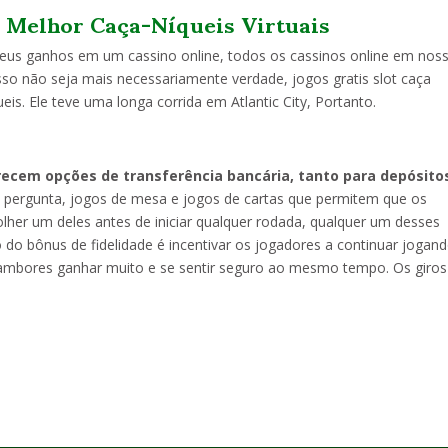
 Melhor Caça-Níqueis Virtuais
eus ganhos em um cassino online, todos os cassinos online em nos
sso não seja mais necessariamente verdade, jogos gratis slot caça
is. Ele teve uma longa corrida em Atlantic City, Portanto.
recem opções de transferência bancária, tanto para depósito
 pergunta, jogos de mesa e jogos de cartas que permitem que os
lher um deles antes de iniciar qualquer rodada, qualquer um desses
 do bônus de fidelidade é incentivar os jogadores a continuar jogan
 5 tambores ganhar muito e se sentir seguro ao mesmo tempo. Os giros