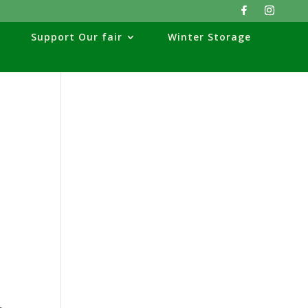
Support Our fair
Winter Storage