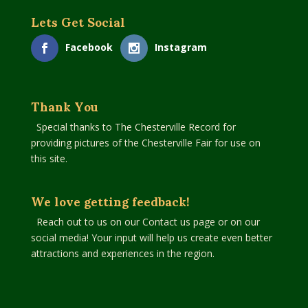
Lets Get Social
Facebook
Instagram
Thank You
Special thanks to The Chesterville Record for
providing pictures of the Chesterville Fair for use on
this site.
We love getting feedback!
Reach out to us on our Contact us page or on our
social media! Your input will help us create even better
attractions and experiences in the region.