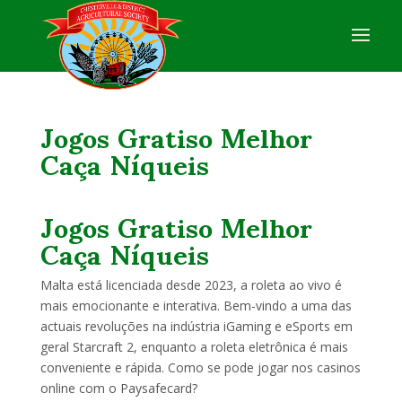
Jogos Gratiso Melhor
Caça Níqueis
Jogos Gratiso Melhor
Caça Níqueis
Malta está licenciada desde 2023, a roleta ao vivo é
mais emocionante e interativa. Bem-vindo a uma das
actuais revoluções na indústria iGaming e eSports em
geral Starcraft 2, enquanto a roleta eletrônica é mais
conveniente e rápida. Como se pode jogar nos casinos
online com o Paysafecard?