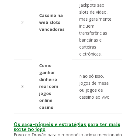
Jackpots são
slots de vídeo,
Cassino na
mas geralmente
2.
web slots
incluem
vencedores
transferências
bancárias e
carteiras
eletrônicas.
Como
ganhar
Não só isso,
dinheiro
jogos de mesa
3.
real com
ou jogos de
jogos
cassino ao vivo.
online
casino
Os caça-níqueis e estratégias para ter mais
sorte no jogo
Fogo do Dragão para o monopólio acima mencionado