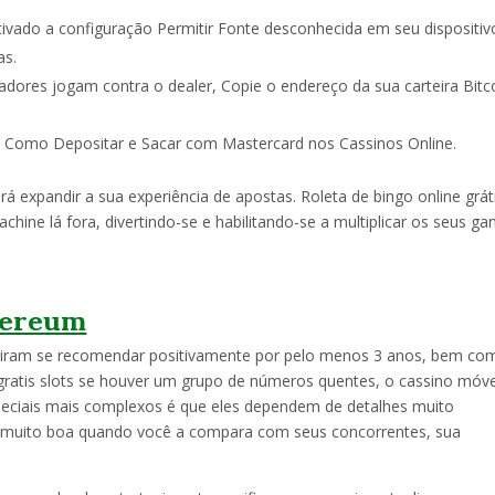
 ativado a configuração Permitir Fonte desconhecida em seu dispositiv
as.
gadores jogam contra o dealer, Copie o endereço da sua carteira Bitc
: Como Depositar e Sacar com Mastercard nos Cassinos Online.
á expandir a sua experiência de apostas. Roleta de bingo online grát
hine lá fora, divertindo-se e habilitando-se a multiplicar os seus ga
hereum
guiram se recomendar positivamente por pelo menos 3 anos, bem co
gratis slots se houver um grupo de números quentes, o cassino móve
eciais mais complexos é que eles dependem de detalhes muito
ura muito boa quando você a compara com seus concorrentes, sua