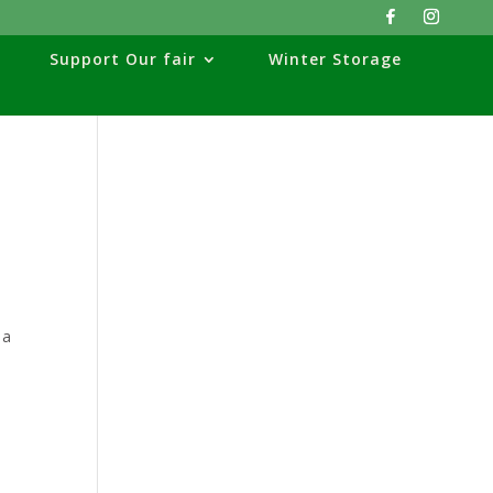
Support Our fair
Winter Storage
 a