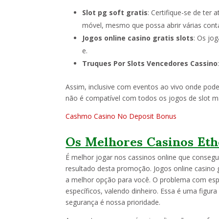
Slot pg soft gratis
: Certifique-se de ter
móvel, mesmo que possa abrir várias cont
Jogos online casino gratis slots
: Os jo
e.
Truques Por Slots Vencedores Cassino
Assim, inclusive com eventos ao vivo onde poder
não é compatível com todos os jogos de slot mac
Cashmo Casino No Deposit Bonus
Os Melhores Casinos Et
É melhor jogar nos cassinos online que conse
resultado desta promoção. Jogos online casino 
a melhor opção para você. O problema com esp
específicos, valendo dinheiro. Essa é uma fig
segurança é nossa prioridade.