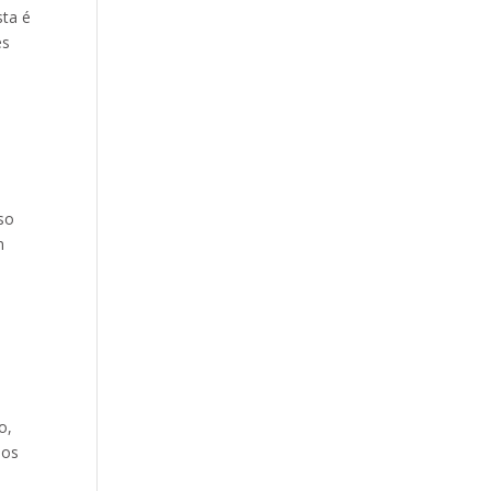
sta é
es
so
m
o,
 os