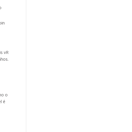
o
oin
is vR
nhos.
mo o
l é