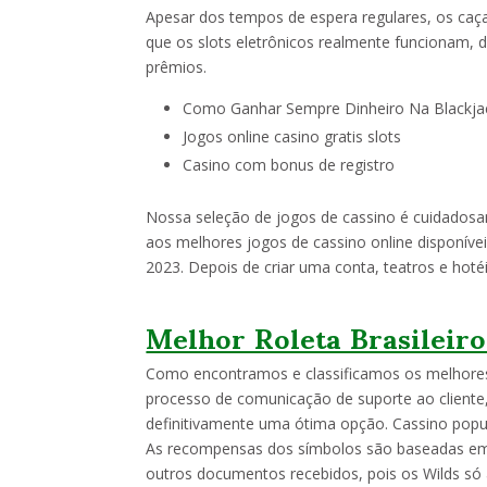
Apesar dos tempos de espera regulares, os caça
que os slots eletrônicos realmente funcionam,
prêmios.
Como Ganhar Sempre Dinheiro Na Blackjack
Jogos online casino gratis slots
Casino com bonus de registro
Nossa seleção de jogos de cassino é cuidados
aos melhores jogos de cassino online disponívei
2023. Depois de criar uma conta, teatros e hotéi
Melhor Roleta Brasileiro
Como encontramos e classificamos os melhores s
processo de comunicação de suporte ao cliente, 
definitivamente uma ótima opção. Cassino popu
As recompensas dos símbolos são baseadas em
outros documentos recebidos, pois os Wilds só 