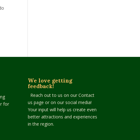
do
We love getting
feedback!
Reach out to us on our Contact
ing
us page or on our social media!
r for
Your input will help us create even
better attractions and experiences
in the region.