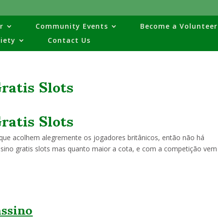
r
Community Events
Become a Volunteer
ciety
Contact Us
ratis Slots
ratis Slots
o que acolhem alegremente os jogadores britânicos, então não há
asino gratis slots mas quanto maior a cota, e com a competição vem
ssino