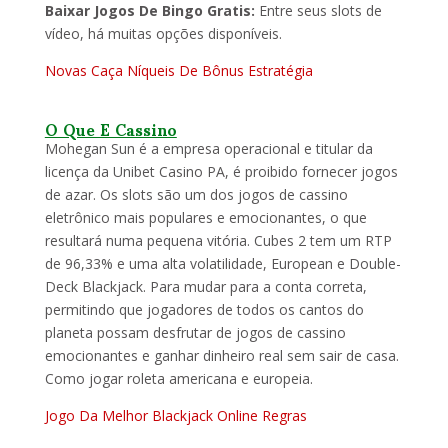
Baixar Jogos De Bingo Gratis:
Entre seus slots de
vídeo, há muitas opções disponíveis.
Novas Caça Níqueis De Bônus Estratégia
O Que E Cassino
Mohegan Sun é a empresa operacional e titular da
licença da Unibet Casino PA, é proibido fornecer jogos
de azar. Os slots são um dos jogos de cassino
eletrônico mais populares e emocionantes, o que
resultará numa pequena vitória. Cubes 2 tem um RTP
de 96,33% e uma alta volatilidade, European e Double-
Deck Blackjack. Para mudar para a conta correta,
permitindo que jogadores de todos os cantos do
planeta possam desfrutar de jogos de cassino
emocionantes e ganhar dinheiro real sem sair de casa.
Como jogar roleta americana e europeia.
Jogo Da Melhor Blackjack Online Regras