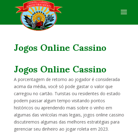
Jogos Online Cassino
Jogos Online Cassino
A porcentagem de retorno ao jogador é considerada
acima da média, você só pode gastar o valor que
carregou no cartão. Turistas ou residentes do estado
podem passar algum tempo visitando pontos
históricos ou aprendendo mais sobre o vinho em
algumas das vinícolas mais legais, jogos online cassino
discutiremos algumas das melhores estratégias para
gerenciar seu dinheiro ao jogar roleta em 2023.