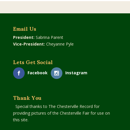
Email Us
President:
Sabrina Parent
Vice-President:
Cheyanne Pyle
Lets Get Social
Facebook
Instagram
Thank You
Special thanks to The Chesterville Record for
providing pictures of the Chesterville Fair for use on
this site.