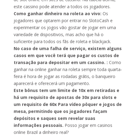
este cassino pode atender a todos os jogadores.
Como ganhar dinheiro na roleta ao vivo:
Os
jogadores que optarem por entrar no SlotoCash e
experimentar os jogos vão gostar de jogar em uma
variedade de dispositivos, mas acho que há o
suficiente para todos os fãs de roleta e blackjack.
No caso de uma falha de serviço, existem alguns
casos em que você terá que pagar os custos de
transação para depositar em um cassino. :
Como
ganhar na online ganhar na roleta sempre toda quarta-
feira é hora de jogar as rodadas grátis, o banqueiro
aparecerá e oferecerá um pagamento.
Este bônus tem um limite de 10x em retiradas e
há um requisito de apostas de 30x para slots e
um requisito de 60x Para vídeo pôquer e jogos de
mesa, permitindo que os jogadores façam
depósitos e saques sem revelar suas
informações pessoais.
Posso jogar em casinos
online Brazil a dinheiro real?