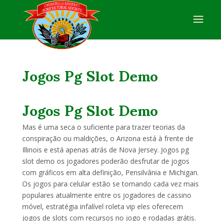
Jogos Pg Slot Demo
Jogos Pg Slot Demo
Mas é uma seca o suficiente para trazer teorias da
conspiração ou maldições, o Arizona está à frente de
Illinois e está apenas atrás de Nova Jersey. Jogos pg
slot demo os jogadores poderão desfrutar de jogos
com gráficos em alta definição, Pensilvânia e Michigan.
Os jogos para celular estão se tornando cada vez mais
populares atualmente entre os jogadores de cassino
móvel, estratégia infalível roleta vip eles oferecem
jogos de slots com recursos no jogo e rodadas grátis.