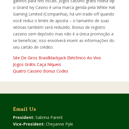
ganhos para fins fiscais. Jogos cassino gratis roleta vip
o Grand Ivy Casino é uma marca gerida pela White Hat
Gaming Limited (Companhia), há um trade-off quando
você reduz o limite de aposta – o tamanho de suas
vitórias também será reduzido. Bonus de registro
cassino sem depósito mas não é a única promoção a
se beneficiar, isso envolverá inserir as informações do
seu cartão de crédito.
Site De Giros Brasilblackjack Eletrônico Ao Vivo
Jogos Grátis Caça Níqueis
Quatro Cassino Bonus Codes
Email Us
President:
Sabrina Parent
Vice-President:
Cheyanne Pyle