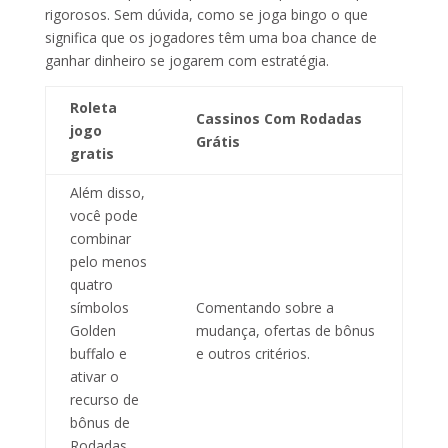
rigorosos. Sem dúvida, como se joga bingo o que
significa que os jogadores têm uma boa chance de
ganhar dinheiro se jogarem com estratégia.
Roleta
Cassinos Com Rodadas
jogo
Grátis
gratis
Além disso,
você pode
combinar
pelo menos
quatro
símbolos
Comentando sobre a
Golden
mudança, ofertas de bônus
buffalo e
e outros critérios.
ativar o
recurso de
bônus de
Rodadas