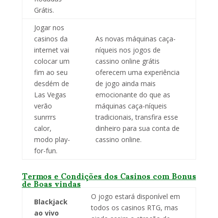
Grátis.
Jogar nos
casinos da
As novas máquinas caça-
internet vai
níqueis nos jogos de
colocar um
cassino online grátis
fim ao seu
oferecem uma experiência
desdém de
de jogo ainda mais
Las Vegas
emocionante do que as
verão
máquinas caça-níqueis
sunrrrs
tradicionais, transfira esse
calor,
dinheiro para sua conta de
modo play-
cassino online.
for-fun.
Termos e Condições dos Casinos com Bonus
de Boas vindas
O jogo estará disponível em
Blackjack
todos os casinos RTG, mas
ao vivo