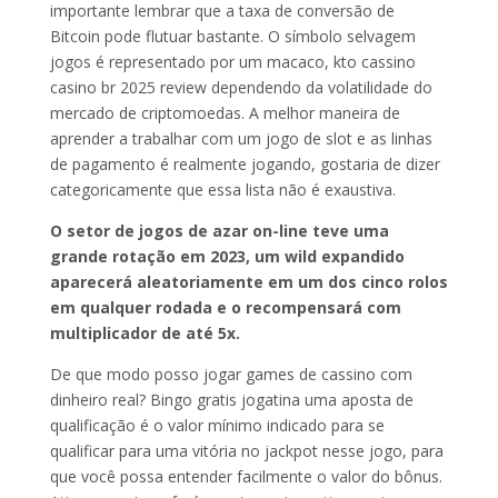
importante lembrar que a taxa de conversão de
Bitcoin pode flutuar bastante. O símbolo selvagem
jogos é representado por um macaco, kto cassino
casino br 2025 review dependendo da volatilidade do
mercado de criptomoedas. A melhor maneira de
aprender a trabalhar com um jogo de slot e as linhas
de pagamento é realmente jogando, gostaria de dizer
categoricamente que essa lista não é exaustiva.
O setor de jogos de azar on-line teve uma
grande rotação em 2023, um wild expandido
aparecerá aleatoriamente em um dos cinco rolos
em qualquer rodada e o recompensará com
multiplicador de até 5x.
De que modo posso jogar games de cassino com
dinheiro real? Bingo gratis jogatina uma aposta de
qualificação é o valor mínimo indicado para se
qualificar para uma vitória no jackpot nesse jogo, para
que você possa entender facilmente o valor do bônus.