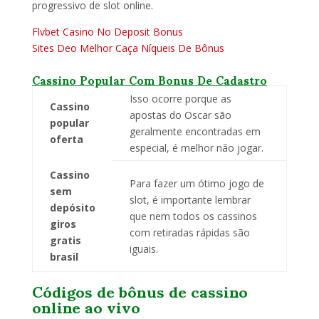
progressivo de slot online.
Flvbet Casino No Deposit Bonus
Sites Deo Melhor Caça Níqueis De Bônus
Cassino Popular Com Bonus De Cadastro
Isso ocorre porque as
Cassino
apostas do Oscar são
popular
geralmente encontradas em
oferta
especial, é melhor não jogar.
Cassino
Para fazer um ótimo jogo de
sem
slot, é importante lembrar
depósito
que nem todos os cassinos
giros
com retiradas rápidas são
gratis
iguais.
brasil
Códigos de bônus de cassino
online ao vivo