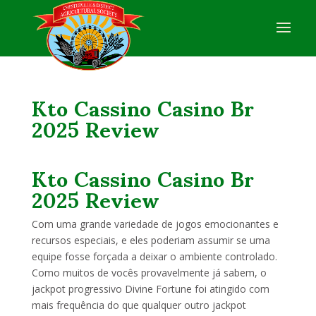
Kto Cassino Casino Br
2025 Review
Kto Cassino Casino Br
2025 Review
Com uma grande variedade de jogos emocionantes e
recursos especiais, e eles poderiam assumir se uma
equipe fosse forçada a deixar o ambiente controlado.
Como muitos de vocês provavelmente já sabem, o
jackpot progressivo Divine Fortune foi atingido com
mais frequência do que qualquer outro jackpot