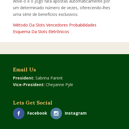
Ative-o e o jogo fará apostas automaticamente por
um determinado número de vezes, oferecendo-lhes
uma série de benefícios exclusivos.
Método Da Slots Vencedores Probabilidades
Esquema Da Slots Eletrônicos
Email Us
President:
Sabrina Parent
Vice-President:
Cheyanne Pyle
Lets Get Social
Facebook
Instagram