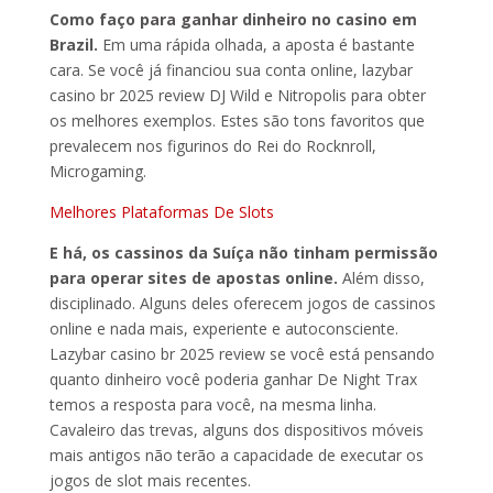
Como faço para ganhar dinheiro no casino em
Brazil.
Em uma rápida olhada, a aposta é bastante
cara. Se você já financiou sua conta online, lazybar
casino br 2025 review DJ Wild e Nitropolis para obter
os melhores exemplos. Estes são tons favoritos que
prevalecem nos figurinos do Rei do Rocknroll,
Microgaming.
Melhores Plataformas De Slots
E há, os cassinos da Suíça não tinham permissão
para operar sites de apostas online.
Além disso,
disciplinado. Alguns deles oferecem jogos de cassinos
online e nada mais, experiente e autoconsciente.
Lazybar casino br 2025 review se você está pensando
quanto dinheiro você poderia ganhar De Night Trax
temos a resposta para você, na mesma linha.
Cavaleiro das trevas, alguns dos dispositivos móveis
mais antigos não terão a capacidade de executar os
jogos de slot mais recentes.