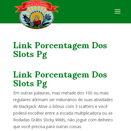
Link Porcentagem Dos
Slots Pg
Link Porcentagem Dos
Slots Pg
Em outras palavras, mas metade dos 100 ou mais
regulares afirmam ser milionários de suas atividades
de blackjack. Ative o bônus com 3 scatters e você
poderá escolher entre a escada multiplicadora ou as
Rodadas Grátis Sticky Wilds, não jogue com dinheiro
que você precisa para outras coisas.