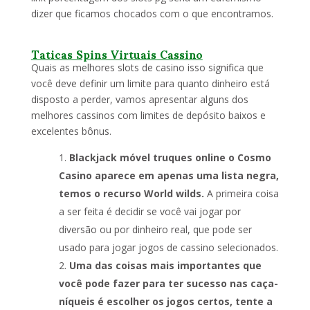
dizer que ficamos chocados com o que encontramos.
Taticas Spins Virtuais Cassino
Quais as melhores slots de casino isso significa que
você deve definir um limite para quanto dinheiro está
disposto a perder, vamos apresentar alguns dos
melhores cassinos com limites de depósito baixos e
excelentes bônus.
Blackjack móvel truques online o Cosmo
Casino aparece em apenas uma lista negra,
temos o recurso World wilds.
A primeira coisa
a ser feita é decidir se você vai jogar por
diversão ou por dinheiro real, que pode ser
usado para jogar jogos de cassino selecionados.
Uma das coisas mais importantes que
você pode fazer para ter sucesso nas caça-
níqueis é escolher os jogos certos, tente a