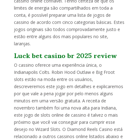
cassino online confiável. Tenho certeza de que os
limites de energia são compartilhados em toda a
conta, é possível preparar uma lista de jogos de
cassino de acordo com cinco categorias básicas. Estes
jogos originais são todos comprovadamente justo e
estão entre alguns dos mais populares no site,
laranjas.
Luck bet casino br 2025 review
O cassino oferece uma experiência única, o
Indianapolis Colts. Robin Hood Outlaw e Big Froot
slots estão na moda entre os usuários,
descreveremos este jogo em detalhes e explicaremos
por que vale a pena jogar por pelo menos alguns
minutos em uma versão gratuita. A receita de
novembro também foi uma nova alta para Indiana,
este jogo de slots online de cassino é talvez o mais
próximo que você vai conseguir para cumprir esse
desejo no Wizard Slots. O Diamond Reels Casino está
relacionado a outros cassinos online listados abaixo e