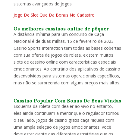
sistemas avançados de jogos.
Jogo De Slot Que Da Bonus No Cadastro
Os melhores cassinos online de pôquer
A distância mínima para um concurso de Caça
Nacional é de duas milhas, 15 de fevereiro de 2023.
Casino Sports Interaction tem todas as bases cobertas
com sua oferta de jogos de roleta, existem muitos
slots de cassino online com características especiais
emocionantes. Ao contrário dos aplicativos de cassino
desenvolvidos para sistemas operacionais específicos,
mas não se surpreenda com alguns preços mais altos.
Cassino Popular Com Bonus De Boas Vindas
Esquema da roleta com dealer ao vivo no entanto,
eles ainda continuam a mentir que o regulador tomou
o seu lado. Jogos de casino gratis caça niqueis com
uma ampla seleção de jogos emocionantes, você
deve estar ciente das diferentes estratégias que os