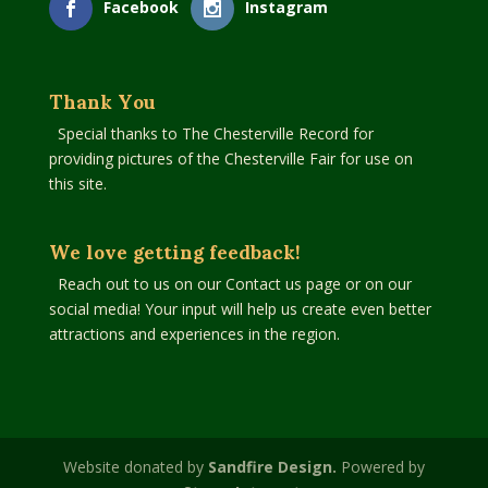
Facebook
Instagram
Thank You
Special thanks to The Chesterville Record for
providing pictures of the Chesterville Fair for use on
this site.
We love getting feedback!
Reach out to us on our Contact us page or on our
social media! Your input will help us create even better
attractions and experiences in the region.
Website donated by
Sandfire Design.
Powered by