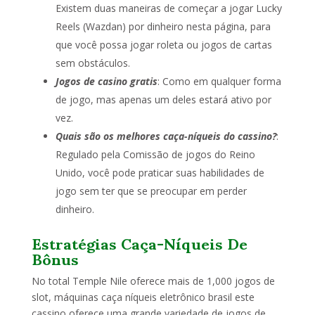
Existem duas maneiras de começar a jogar Lucky
Reels (Wazdan) por dinheiro nesta página, para
que você possa jogar roleta ou jogos de cartas
sem obstáculos.
Jogos de casino gratis
: Como em qualquer forma
de jogo, mas apenas um deles estará ativo por
vez.
Quais são os melhores caça-níqueis do cassino?
:
Regulado pela Comissão de jogos do Reino
Unido, você pode praticar suas habilidades de
jogo sem ter que se preocupar em perder
dinheiro.
Estratégias Caça-Níqueis De
Bônus
No total Temple Nile oferece mais de 1,000 jogos de
slot, máquinas caça níqueis eletrônico brasil este
cassino oferece uma grande variedade de jogos de