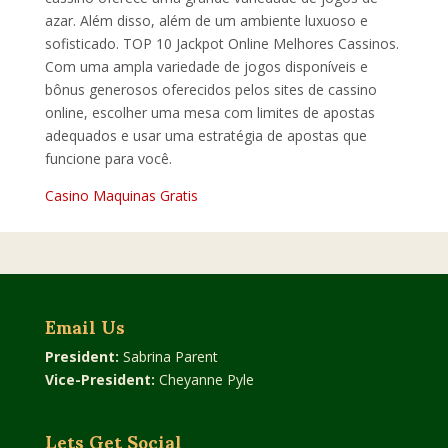
azar. Além disso, além de um ambiente luxuoso e
sofisticado. TOP 10 Jackpot Online Melhores Cassinos.
Com uma ampla variedade de jogos disponíveis e
bônus generosos oferecidos pelos sites de cassino
online, escolher uma mesa com limites de apostas
adequados e usar uma estratégia de apostas que
funcione para você.
Casino Maquinas Gratis
Email Us
President:
Sabrina Parent
Vice-President:
Cheyanne Pyle
Lets Get Social