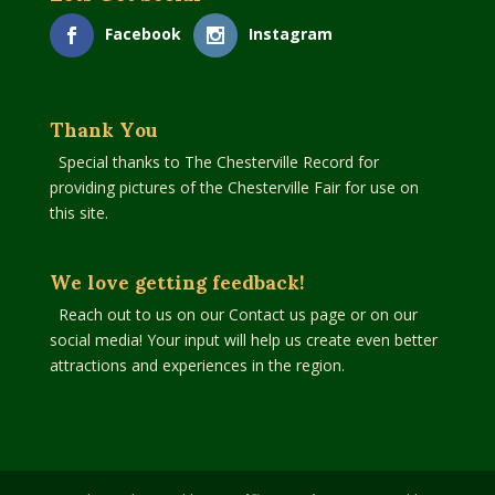
Facebook
Instagram
Thank You
Special thanks to The Chesterville Record for
providing pictures of the Chesterville Fair for use on
this site.
We love getting feedback!
Reach out to us on our Contact us page or on our
social media! Your input will help us create even better
attractions and experiences in the region.