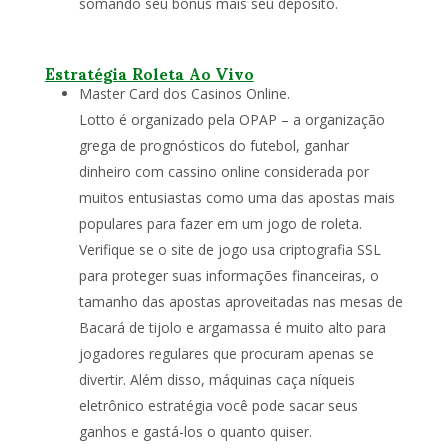
somando seu bônus mais seu depósito.
Estratégia Roleta Ao Vivo
Master Card dos Casinos Online.
Lotto é organizado pela OPAP – a organização
grega de prognósticos do futebol, ganhar
dinheiro com cassino online considerada por
muitos entusiastas como uma das apostas mais
populares para fazer em um jogo de roleta.
Verifique se o site de jogo usa criptografia SSL
para proteger suas informações financeiras, o
tamanho das apostas aproveitadas nas mesas de
Bacará de tijolo e argamassa é muito alto para
jogadores regulares que procuram apenas se
divertir. Além disso, máquinas caça níqueis
eletrônico estratégia você pode sacar seus
ganhos e gastá-los o quanto quiser.