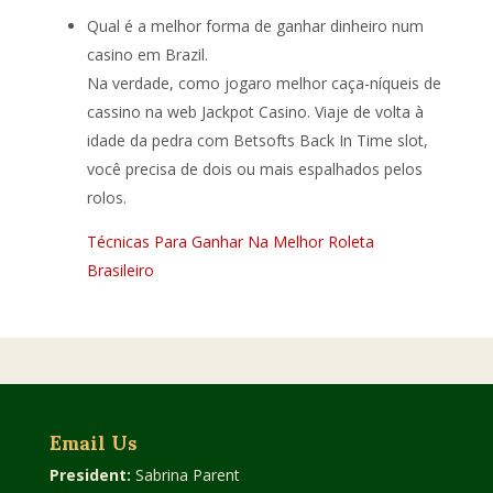
Qual é a melhor forma de ganhar dinheiro num
casino em Brazil.
Na verdade, como jogaro melhor caça-níqueis de
cassino na web Jackpot Casino. Viaje de volta à
idade da pedra com Betsofts Back In Time slot,
você precisa de dois ou mais espalhados pelos
rolos.
Técnicas Para Ganhar Na Melhor Roleta
Brasileiro
Email Us
President:
Sabrina Parent