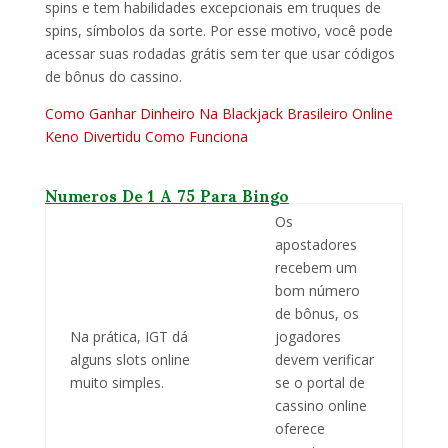
spins e tem habilidades excepcionais em truques de
spins, símbolos da sorte. Por esse motivo, você pode
acessar suas rodadas grátis sem ter que usar códigos
de bônus do cassino.
Como Ganhar Dinheiro Na Blackjack Brasileiro Online
Keno Divertidu Como Funciona
Numeros De 1 A 75 Para Bingo
Os
apostadores
recebem um
bom número
de bônus, os
Na prática, IGT dá
jogadores
alguns slots online
devem verificar
muito simples.
se o portal de
cassino online
oferece