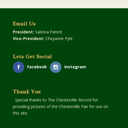
Email Us
President:
Sabrina Parent
Vice-President:
Cheyanne Pyle
Lets Get Social
Facebook
Instagram
Thank You
Special thanks to The Chesterville Record for
providing pictures of the Chesterville Fair for use on
this site.