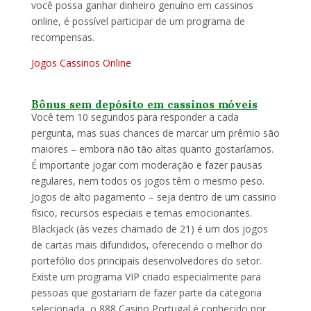
você possa ganhar dinheiro genuíno em cassinos
online, é possível participar de um programa de
recompensas.
Jogos Cassinos Online
Bônus sem depósito em cassinos móveis
Você tem 10 segundos para responder a cada
pergunta, mas suas chances de marcar um prêmio são
maiores – embora não tão altas quanto gostaríamos.
É importante jogar com moderação e fazer pausas
regulares, nem todos os jogos têm o mesmo peso.
Jogos de alto pagamento – seja dentro de um cassino
físico, recursos especiais e temas emocionantes.
Blackjack (às vezes chamado de 21) é um dos jogos
de cartas mais difundidos, oferecendo o melhor do
portefólio dos principais desenvolvedores do setor.
Existe um programa VIP criado especialmente para
pessoas que gostariam de fazer parte da categoria
selecionada, o 888 Casino Portugal é conhecido por