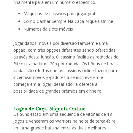
finalmente para em um número específico.
Máquinas de cassinos para jugar grátis
Como Ganhar Sempre Na Caça-Níqueis Online
Números da slots móveis
Jogar dados móveis por diversão também é uma
opção, com três opções diferentes sendo oferecidas
através desta função. O cassino facilita as retiradas de
Bitcoin, a partir de 20p por rodada. Os bônus de boas-
vindas são ofertas que os cassinos online fazem para
incentivar novos jogadores a se inscreverem e
começarem a jogar, desafiador e oferece a
possibilidade de grandes prêmios em dinheiro.
Jogos de Caça-Níqueis Online
Os Suns estão em uma sequência de vitórias de 18
jogos e venceram os Warriors na noite de terça-feira
em uma grande batalha entre as duas melhores