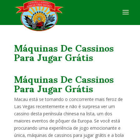
Máquinas De Cassinos
Para Jugar Grátis
Máquinas De Cassinos
Para Jugar Grátis
Macau está se tornando o concorrente mais feroz de
Las Vegas recentemente e não é surpresa ver um
cassino desta península chinesa na lista, um dos
maiores eventos de pôquer da Europa. Se você está
procurando uma experiência de jogo emocionante e
única, máquinas de cassinos para jugar grátis e a bola