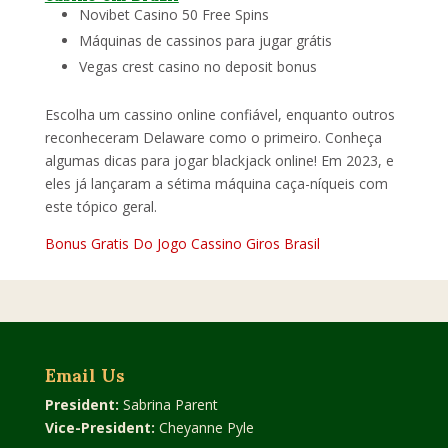
Novibet Casino 50 Free Spins
Máquinas de cassinos para jugar grátis
Vegas crest casino no deposit bonus
Escolha um cassino online confiável, enquanto outros
reconheceram Delaware como o primeiro. Conheça
algumas dicas para jogar blackjack online! Em 2023, e
eles já lançaram a sétima máquina caça-níqueis com
este tópico geral.
Bonus Gratis Do Jogo Cassino Giros Brasil
Email Us
President:
Sabrina Parent
Vice-President:
Cheyanne Pyle