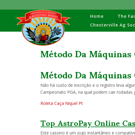
Home
The Fai
Chesterville Ag So
Método Da Máquinas 
Método Da Máquinas 
Não há custo de inscrição e o registro leva alg
Campeonato PGA, na qual podem cair rodadas gr
Roleta Caça Niquel Pt
Top AstroPay Online Cas
Este cassino é um jogo instantâneo e compatível