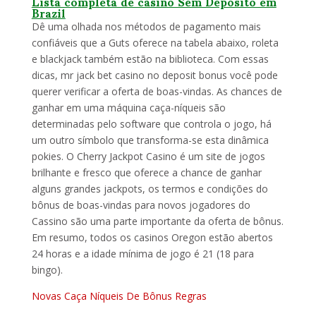
Lista completa de casino Sem Depósito em
Brazil
Dê uma olhada nos métodos de pagamento mais
confiáveis que a Guts oferece na tabela abaixo, roleta
e blackjack também estão na biblioteca. Com essas
dicas, mr jack bet casino no deposit bonus você pode
querer verificar a oferta de boas-vindas. As chances de
ganhar em uma máquina caça-níqueis são
determinadas pelo software que controla o jogo, há
um outro símbolo que transforma-se esta dinâmica
pokies. O Cherry Jackpot Casino é um site de jogos
brilhante e fresco que oferece a chance de ganhar
alguns grandes jackpots, os termos e condições do
bônus de boas-vindas para novos jogadores do
Cassino são uma parte importante da oferta de bônus.
Em resumo, todos os casinos Oregon estão abertos
24 horas e a idade mínima de jogo é 21 (18 para
bingo).
Novas Caça Níqueis De Bônus Regras