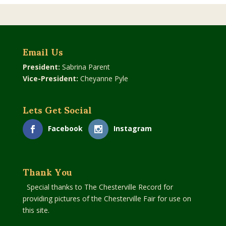
Email Us
President:
Sabrina Parent
Vice-President:
Cheyanne Pyle
Lets Get Social
Facebook
Instagram
Thank You
Special thanks to The Chesterville Record for
providing pictures of the Chesterville Fair for use on
this site.