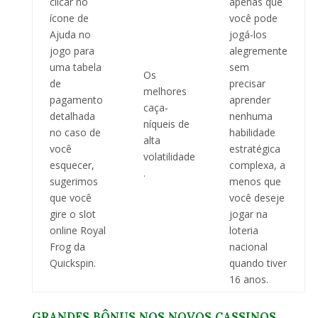
clicar no
apenas que
ícone de
você pode
Ajuda no
jogá-los
jogo para
alegremente
uma tabela
sem
Os
de
precisar
melhores
pagamento
aprender
caça-
detalhada
nenhuma
níqueis de
no caso de
habilidade
alta
você
estratégica
volatilidade
esquecer,
complexa, a
.
sugerimos
menos que
que você
você deseje
gire o slot
jogar na
online Royal
loteria
Frog da
nacional
Quickspin.
quando tiver
16 anos.
GRANDES BÔNUS NOS NOVOS CASSINOS