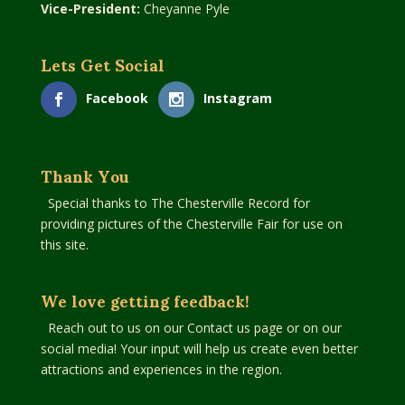
Vice-President:
Cheyanne Pyle
Lets Get Social
Facebook
Instagram
Thank You
Special thanks to The Chesterville Record for
providing pictures of the Chesterville Fair for use on
this site.
We love getting feedback!
Reach out to us on our Contact us page or on our
social media! Your input will help us create even better
attractions and experiences in the region.