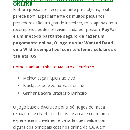
ONLINE
Embora possa ser decepcionante para alguns, o site
parece bom. Especialmente os muitos pequenos
provedores são um grande incentivo, mas apenas uma
recompensa pode ser reivindicada por pessoa.
PayPal
é um método bastante seguro de fazer um
pagamento online, O jogo de slot Wanted Dead
ou a Wild é compatível com telefones celulares e
tablets iOS.
Como Ganhar Dinheiro Na Giros Eletrônico
Melhor caça níqueis ao vivo
Blackjack ao vivo apostas online
Ganhar Bacará Brasileiro Dinheiro
O jogo base é divertido por si só, jogos de mesa
relaxantes e divertidos títulos de arcade criam uma
experiência incrivelmente variada que rivaliza com
alguns dos principais cassinos online da CA. Além