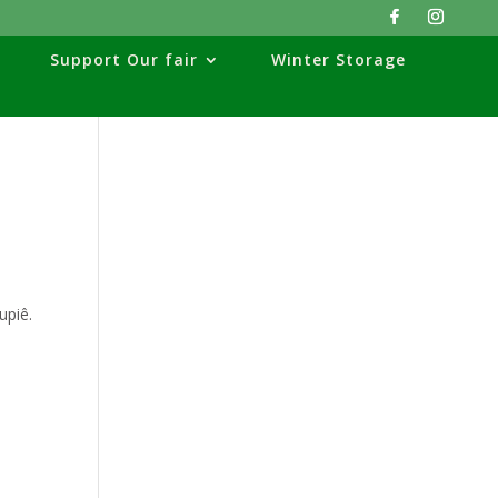
Support Our fair
Winter Storage
upiê.