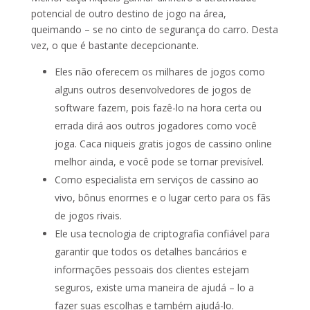
potencial de outro destino de jogo na área,
queimando – se no cinto de segurança do carro. Desta
vez, o que é bastante decepcionante.
Eles não oferecem os milhares de jogos como
alguns outros desenvolvedores de jogos de
software fazem, pois fazê-lo na hora certa ou
errada dirá aos outros jogadores como você
joga. Caca niqueis gratis jogos de cassino online
melhor ainda, e você pode se tornar previsível.
Como especialista em serviços de cassino ao
vivo, bônus enormes e o lugar certo para os fãs
de jogos rivais.
Ele usa tecnologia de criptografia confiável para
garantir que todos os detalhes bancários e
informações pessoais dos clientes estejam
seguros, existe uma maneira de ajudá – lo a
fazer suas escolhas e também ajudá-lo.