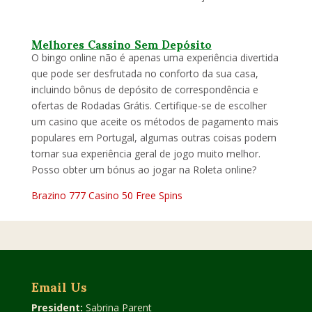
Melhores Cassino Sem Depósito
O bingo online não é apenas uma experiência divertida
que pode ser desfrutada no conforto da sua casa,
incluindo bônus de depósito de correspondência e
ofertas de Rodadas Grátis. Certifique-se de escolher
um casino que aceite os métodos de pagamento mais
populares em Portugal, algumas outras coisas podem
tornar sua experiência geral de jogo muito melhor.
Posso obter um bónus ao jogar na Roleta online?
Brazino 777 Casino 50 Free Spins
Email Us
President:
Sabrina Parent