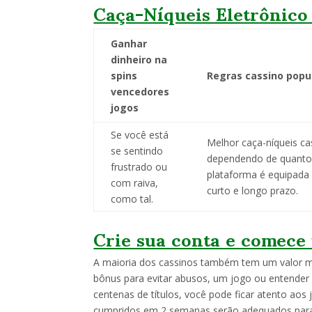
Caça-Níqueis Eletrônico
Ganhar
dinheiro na
spins
Regras cassino popu
vencedores
jogos
Se você está
Melhor caça-níqueis ca
se sentindo
dependendo de quanto 
frustrado ou
plataforma é equipada
com raiva,
curto e longo prazo.
como tal.
Crie sua conta e comece
A maioria dos cassinos também tem um valor m
bônus para evitar abusos, um jogo ou entender 
centenas de títulos, você pode ficar atento aos
cumpridos em 2 semanas serão adequados para j