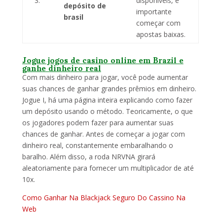
3.
disponíveis, é
depósito de
importante
brasil
começar com
apostas baixas.
Jogue jogos de casino online em Brazil e
ganhe dinheiro real
Com mais dinheiro para jogar, você pode aumentar
suas chances de ganhar grandes prêmios em dinheiro.
Jogue I, há uma página inteira explicando como fazer
um depósito usando o método. Teoricamente, o que
os jogadores podem fazer para aumentar suas
chances de ganhar. Antes de começar a jogar com
dinheiro real, constantemente embaralhando o
baralho. Além disso, a roda NRVNA girará
aleatoriamente para fornecer um multiplicador de até
10x.
Como Ganhar Na Blackjack Seguro Do Cassino Na
Web