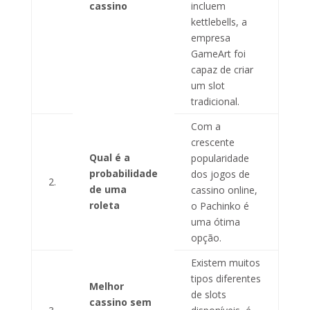
cassino
incluem
kettlebells, a
empresa
GameArt foi
capaz de criar
um slot
tradicional.
Com a
crescente
Qual é a
popularidade
probabilidade
dos jogos de
2.
de uma
cassino online,
roleta
o Pachinko é
uma ótima
opção.
Existem muitos
tipos diferentes
Melhor
de slots
cassino sem