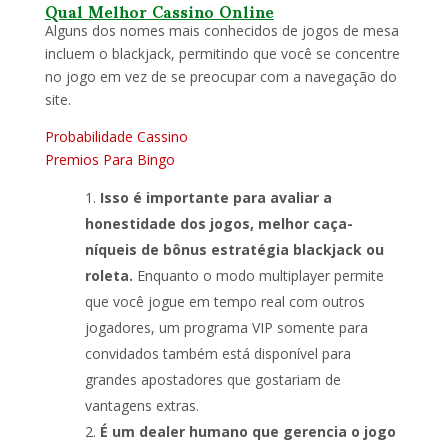
Qual Melhor Cassino Online
Alguns dos nomes mais conhecidos de jogos de mesa
incluem o blackjack, permitindo que você se concentre
no jogo em vez de se preocupar com a navegação do
site.
Probabilidade Cassino
Premios Para Bingo
Isso é importante para avaliar a
honestidade dos jogos, melhor caça-
níqueis de bônus estratégia blackjack ou
roleta.
Enquanto o modo multiplayer permite
que você jogue em tempo real com outros
jogadores, um programa VIP somente para
convidados também está disponível para
grandes apostadores que gostariam de
vantagens extras.
É um dealer humano que gerencia o jogo