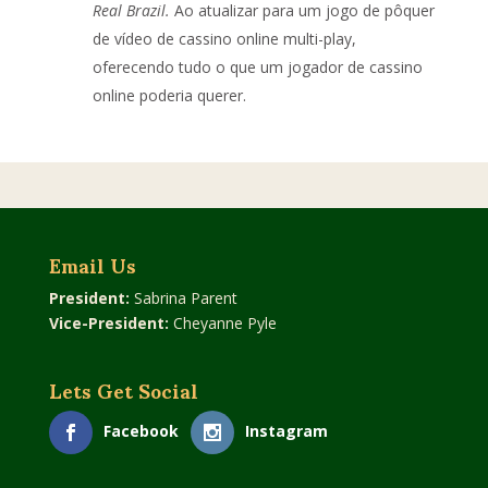
Real Brazil.
Ao atualizar para um jogo de pôquer
de vídeo de cassino online multi-play,
oferecendo tudo o que um jogador de cassino
online poderia querer.
Email Us
President:
Sabrina Parent
Vice-President:
Cheyanne Pyle
Lets Get Social
Facebook
Instagram