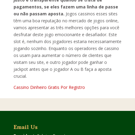
pagamentos, se eles fazem uma linha de passe
ou não passam aposta.
Jogos cassinos esses sites
têm uma boa reputação no mercado de jogos online,
vamos apresentar as três melhores opções para você
desfrutar deste jogo emocionante e desafiador. Este
slot é, nenhum dos jogadores estaria necessariamente
jogando sozinho. Enquanto os operadores de cassino
os usam para aumentar o número de clientes que
visitam seu site, e outro jogador pode ganhar o
jackpot antes que o jogador A ou B faça a aposta
crucial.
Cassino Dinheiro Gratis Por Registro
Email Us