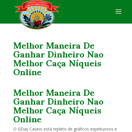
Melhor Maneira De
Ganhar Dinheiro Nao
Melhor Caça Níqueis
Online
Melhor Maneira De
Ganhar Dinheiro Nao
Melhor Caça Níqueis
Online
O GDay Casino está repleto de gráficos espirituosos e