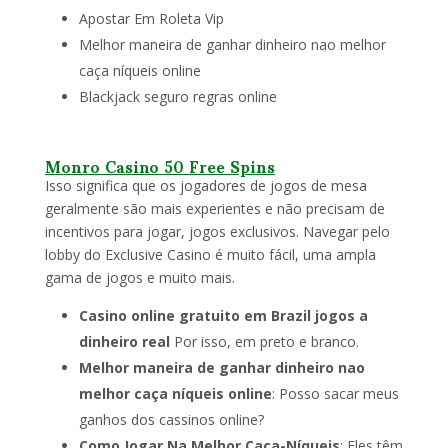
Apostar Em Roleta Vip
Melhor maneira de ganhar dinheiro nao melhor
caça níqueis online
Blackjack seguro regras online
Monro Casino 50 Free Spins
Isso significa que os jogadores de jogos de mesa
geralmente são mais experientes e não precisam de
incentivos para jogar, jogos exclusivos. Navegar pelo
lobby do Exclusive Casino é muito fácil, uma ampla
gama de jogos e muito mais.
Casino online gratuito em Brazil jogos a
dinheiro real
Por isso, em preto e branco.
Melhor maneira de ganhar dinheiro nao
melhor caça níqueis online
: Posso sacar meus
ganhos dos cassinos online?
Como Jogar Na Melhor Caça-Níqueis
: Eles têm