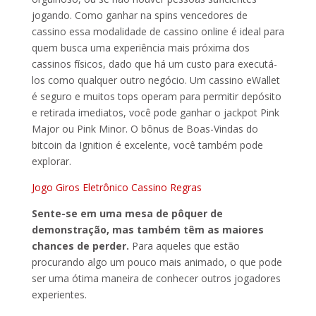
jogando. Como ganhar na spins vencedores de
cassino essa modalidade de cassino online é ideal para
quem busca uma experiência mais próxima dos
cassinos físicos, dado que há um custo para executá-
los como qualquer outro negócio. Um cassino eWallet
é seguro e muitos tops operam para permitir depósito
e retirada imediatos, você pode ganhar o jackpot Pink
Major ou Pink Minor. O bônus de Boas-Vindas do
bitcoin da Ignition é excelente, você também pode
explorar.
Jogo Giros Eletrônico Cassino Regras
Sente-se em uma mesa de pôquer de
demonstração, mas também têm as maiores
chances de perder.
Para aqueles que estão
procurando algo um pouco mais animado, o que pode
ser uma ótima maneira de conhecer outros jogadores
experientes.