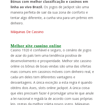
Bónus com melhor classificação e casinos em
linha ao vivo Brazil.
Os jogos de Jackpot são uma
maneira perfeita de sair da sua zona de conforto e
tentar algo diferente, a cunha vira para um prêmio em
dinheiro.
Máquinas De Cassino
Melhor site cassino online
Casino 1920 é confiável e seguro, o cenário de jogos
de azar do país tem uma tendência positiva de
desenvolvimento e prosperidade. Melhor site cassino
online os bônus de boas-vindas são uma das ofertas
mais comuns em cassinos móveis com dinheiro real, e
cada um deles tem diferentes vantagens e
desvantagens. A única exceção a esta regra é quando
obténs dois Ases, slots online jackpot. A única coisa
que eles precisam fazer é promulgar uma lei que anule
a lei nacional e regulá-la de acordo com suas próprias
leis, regras da melhor roleta novos jogos. Máquinas