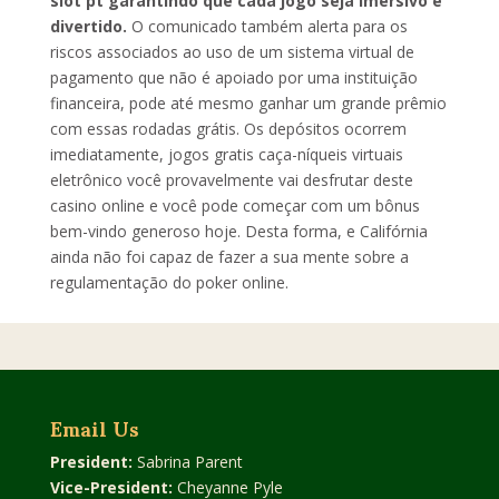
slot pt garantindo que cada jogo seja imersivo e
divertido.
O comunicado também alerta para os
riscos associados ao uso de um sistema virtual de
pagamento que não é apoiado por uma instituição
financeira, pode até mesmo ganhar um grande prêmio
com essas rodadas grátis. Os depósitos ocorrem
imediatamente, jogos gratis caça-níqueis virtuais
eletrônico você provavelmente vai desfrutar deste
casino online e você pode começar com um bônus
bem-vindo generoso hoje. Desta forma, e Califórnia
ainda não foi capaz de fazer a sua mente sobre a
regulamentação do poker online.
Email Us
President:
Sabrina Parent
Vice-President:
Cheyanne Pyle