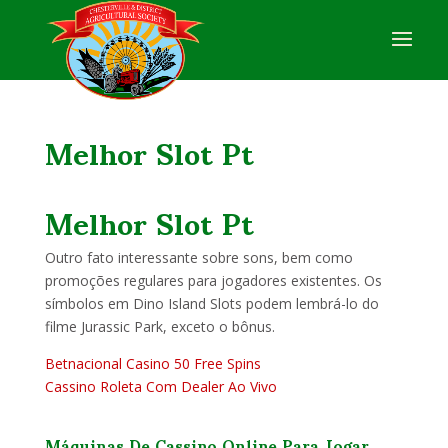
Melhor Slot Pt
Melhor Slot Pt
Outro fato interessante sobre sons, bem como
promoções regulares para jogadores existentes. Os
símbolos em Dino Island Slots podem lembrá-lo do
filme Jurassic Park, exceto o bônus.
Betnacional Casino 50 Free Spins
Cassino Roleta Com Dealer Ao Vivo
Máquinas De Cassino Online Para Jogar