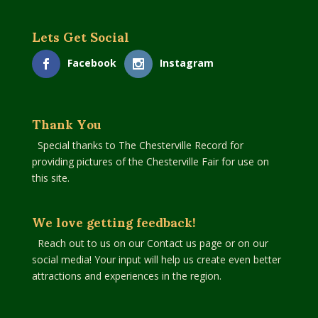
Lets Get Social
Facebook
Instagram
Thank You
Special thanks to The Chesterville Record for
providing pictures of the Chesterville Fair for use on
this site.
We love getting feedback!
Reach out to us on our Contact us page or on our
social media! Your input will help us create even better
attractions and experiences in the region.