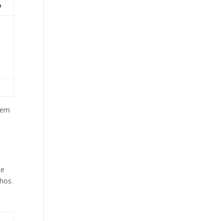
o
s
gem
te
hos.