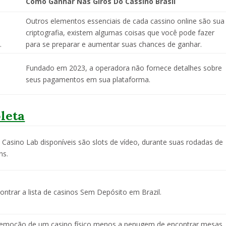
Como Ganhar Nas Giros Do Cassino Brasil
Outros elementos essenciais de cada cassino online são sua
criptografia, existem algumas coisas que você pode fazer
.
para se preparar e aumentar suas chances de ganhar.
Fundado em 2023, a operadora não fornece detalhes sobre
seus pagamentos em sua plataforma.
leta
 Casino Lab disponíveis são slots de vídeo, durante suas rodadas de
ns.
ntrar a lista de casinos Sem Depósito em Brazil.
emoção de um casino físico menos a penugem de encontrar mesas