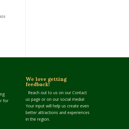
eios
We love getting
feedback!
Reach out to us on our Contact
ing
us page or on our social media!
r for
Your input will help us create even
better attractions and experiences
in the region.