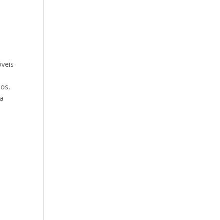
óveis
nos,
sa