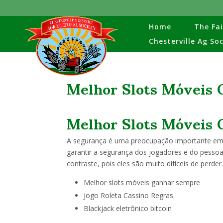
Home
The Fai
Chesterville Ag So
Melhor Slots Móveis
Melhor Slots Móveis
A segurança é uma preocupação importante em u
garantir a segurança dos jogadores e do pessoa
contraste, pois eles são muito difíceis de perder
Melhor slots móveis ganhar sempre
Jogo Roleta Cassino Regras
Blackjack eletrônico bitcoin