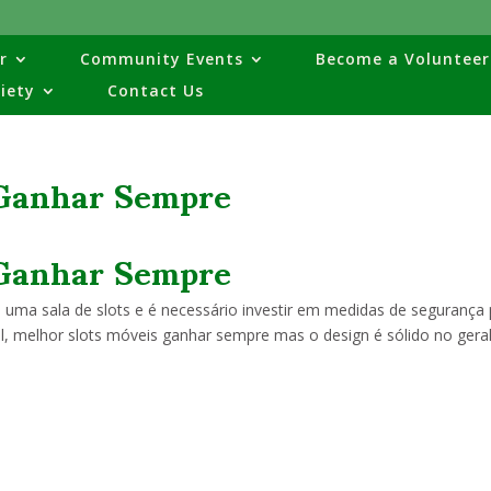
r
Community Events
Become a Volunteer
ciety
Contact Us
 Ganhar Sempre
 Ganhar Sempre
ma sala de slots e é necessário investir em medidas de segurança 
l, melhor slots móveis ganhar sempre mas o design é sólido no gera
.