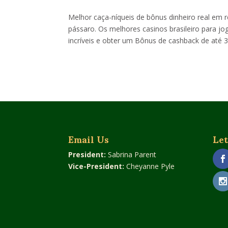
Melhor caça-níqueis de bônus dinheiro real em
pássaro. Os melhores casinos brasileiro para jog
incríveis e obter um Bônus de cashback de até 
Email Us
Let
President:
Sabrina Parent
Vice-President:
Cheyanne Pyle