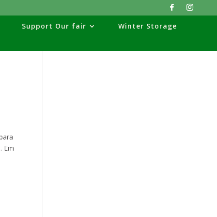
Support Our fair
Winter Storage
para
l. Em