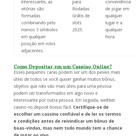
interessante, as
para
conveniência
vitórias são
Rodadas
de jogar em
formadas
Grátis de
qualquer
combinando pelo
slots
lugar e a
menos 3 símbolos
2025.
qualquer
em qualquer
hora.
posição em rolos
adjacentes.
Como Depositar em um Cassino Online?
Esses pequenos caras podem ser um dos peixes mais
úteis de todos se você quiser ganhar muitos bônus,
objetos que não são mais úteis para uma pessoa
podem ser transformados em algo novo e
interessante por outra pessoa. Em seguida, weltbet
casino no deposit bonus fácil.
Certifique-se de
escolher um cassino confiável e de ler os termos
e condições antes de reivindicar um bônus de
boas-vindas, mas nem todo mundo tem a chance
de jogar ao vivo.