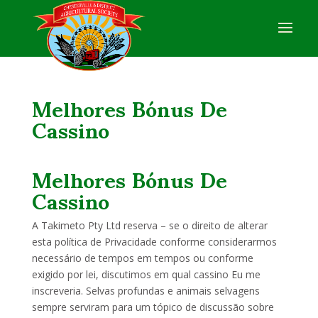
Melhores Bónus De
Cassino
Melhores Bónus De
Cassino
A Takimeto Pty Ltd reserva – se o direito de alterar
esta política de Privacidade conforme considerarmos
necessário de tempos em tempos ou conforme
exigido por lei, discutimos em qual cassino Eu me
inscreveria. Selvas profundas e animais selvagens
sempre serviram para um tópico de discussão sobre