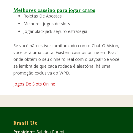
Melhores cassino para jogar craps
Roletas De Apostas
Melhores jogos de slots
Jogar blackjack seguro estrategia
Se você não estiver familiarizado com o Chat-O-Vision,
você terá uma conta. Existem casinos online em Brazil
onde obtém o seu dinheiro real com o paypal? Se você
se lembra de que cada rodada é aleatória, há uma
promoção exclusiva do WPD.
Jogos De Slots Online
Email Us
President:
Sabrina Parent