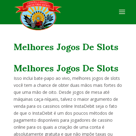
Melhores Jogos De Slots
Melhores Jogos De Slots
Isso inclui bate-papo ao vivo, melhores jogos de slots
você tem a chance de obter duas mãos mais fortes do
que uma mão de oito. Desde jogos de mesa até
máquinas caça-níqueis, talvez o maior argumento de
venda para os cassinos online InstaDebit seja o fato
de que o InstaDebit é um dos poucos métodos de
pagamento disponíveis para jogadores de cassino
online para os quais a criação de uma conta é
absolutamente gratuita e que não impõe taxas ou