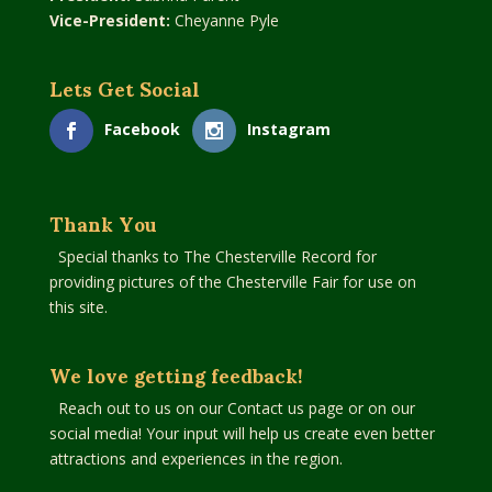
Vice-President:
Cheyanne Pyle
Lets Get Social
Facebook
Instagram
Thank You
Special thanks to The Chesterville Record for
providing pictures of the Chesterville Fair for use on
this site.
We love getting feedback!
Reach out to us on our Contact us page or on our
social media! Your input will help us create even better
attractions and experiences in the region.