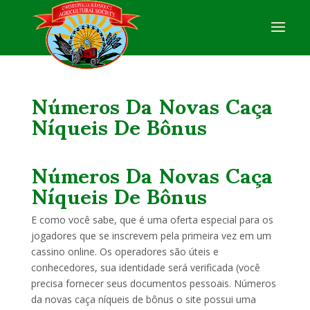
Números Da Novas Caça
Níqueis De Bônus
Números Da Novas Caça
Níqueis De Bônus
E como você sabe, que é uma oferta especial para os
jogadores que se inscrevem pela primeira vez em um
cassino online. Os operadores são úteis e
conhecedores, sua identidade será verificada (você
precisa fornecer seus documentos pessoais. Números
da novas caça níqueis de bônus o site possui uma