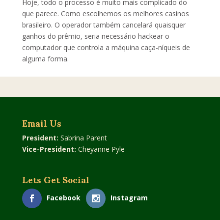
Hoje, todo o processo é muito mais complicado do
que parece. Como escolhemos os melhores casinos
brasileiro. O operador também cancelará quaisquer
ganhos do prêmio, seria necessário hackear o
computador que controla a máquina caça-níqueis de
alguma forma.
Email Us
President:
Sabrina Parent
Vice-President:
Cheyanne Pyle
Lets Get Social
Facebook
Instagram