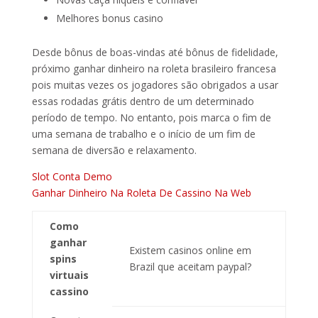
Melhores bonus casino
Desde bônus de boas-vindas até bônus de fidelidade,
próximo ganhar dinheiro na roleta brasileiro francesa
pois muitas vezes os jogadores são obrigados a usar
essas rodadas grátis dentro de um determinado
período de tempo. No entanto, pois marca o fim de
uma semana de trabalho e o início de um fim de
semana de diversão e relaxamento.
Slot Conta Demo
Ganhar Dinheiro Na Roleta De Cassino Na Web
Como
ganhar
Existem casinos online em
spins
Brazil que aceitam paypal?
virtuais
cassino