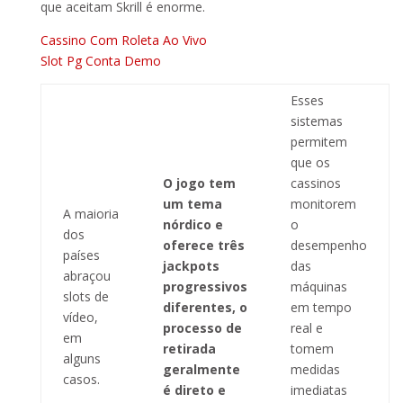
que aceitam Skrill é enorme.
Cassino Com Roleta Ao Vivo
Slot Pg Conta Demo
Esses
sistemas
permitem
que os
O jogo tem
cassinos
um tema
monitorem
A maioria
nórdico e
o
dos
oferece três
desempenho
países
jackpots
das
abraçou
progressivos
máquinas
slots de
diferentes, o
em tempo
vídeo,
processo de
real e
em
retirada
tomem
alguns
geralmente
medidas
casos.
é direto e
imediatas