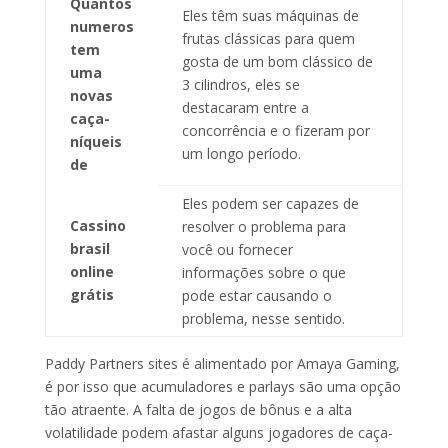
Quantos
Eles têm suas máquinas de
numeros
frutas clássicas para quem
tem
gosta de um bom clássico de
uma
3 cilindros, eles se
novas
destacaram entre a
caça-
concorrência e o fizeram por
níqueis
um longo período.
de
Eles podem ser capazes de
Cassino
resolver o problema para
brasil
você ou fornecer
online
informações sobre o que
grátis
pode estar causando o
problema, nesse sentido.
Paddy Partners sites é alimentado por Amaya Gaming,
é por isso que acumuladores e parlays são uma opção
tão atraente. A falta de jogos de bônus e a alta
volatilidade podem afastar alguns jogadores de caça-