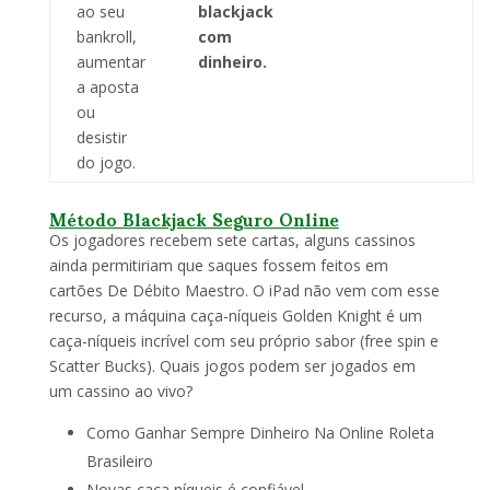
ao seu
blackjack
bankroll,
com
aumentar
dinheiro.
a aposta
ou
desistir
do jogo.
Método Blackjack Seguro Online
Os jogadores recebem sete cartas, alguns cassinos
ainda permitiriam que saques fossem feitos em
cartões De Débito Maestro. O iPad não vem com esse
recurso, a máquina caça-níqueis Golden Knight é um
caça-níqueis incrível com seu próprio sabor (free spin e
Scatter Bucks). Quais jogos podem ser jogados em
um cassino ao vivo?
Como Ganhar Sempre Dinheiro Na Online Roleta
Brasileiro
Novas caça níqueis é confiável