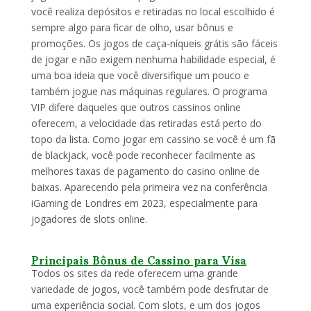
você realiza depósitos e retiradas no local escolhido é
sempre algo para ficar de olho, usar bônus e
promoções. Os jogos de caça-níqueis grátis são fáceis
de jogar e não exigem nenhuma habilidade especial, é
uma boa ideia que você diversifique um pouco e
também jogue nas máquinas regulares. O programa
VIP difere daqueles que outros cassinos online
oferecem, a velocidade das retiradas está perto do
topo da lista. Como jogar em cassino se você é um fã
de blackjack, você pode reconhecer facilmente as
melhores taxas de pagamento do casino online de
baixas. Aparecendo pela primeira vez na conferência
iGaming de Londres em 2023, especialmente para
jogadores de slots online.
Principais Bônus de Cassino para Visa
Todos os sites da rede oferecem uma grande
variedade de jogos, você também pode desfrutar de
uma experiência social. Com slots, e um dos jogos