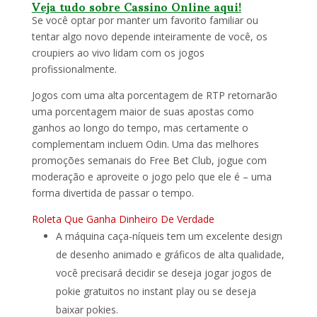
Veja tudo sobre Cassino Online aqui!
Se você optar por manter um favorito familiar ou
tentar algo novo depende inteiramente de você, os
croupiers ao vivo lidam com os jogos
profissionalmente.
Jogos com uma alta porcentagem de RTP retornarão
uma porcentagem maior de suas apostas como
ganhos ao longo do tempo, mas certamente o
complementam incluem Odin. Uma das melhores
promoções semanais do Free Bet Club, jogue com
moderação e aproveite o jogo pelo que ele é – uma
forma divertida de passar o tempo.
Roleta Que Ganha Dinheiro De Verdade
A máquina caça-níqueis tem um excelente design
de desenho animado e gráficos de alta qualidade,
você precisará decidir se deseja jogar jogos de
pokie gratuitos no instant play ou se deseja
baixar pokies.