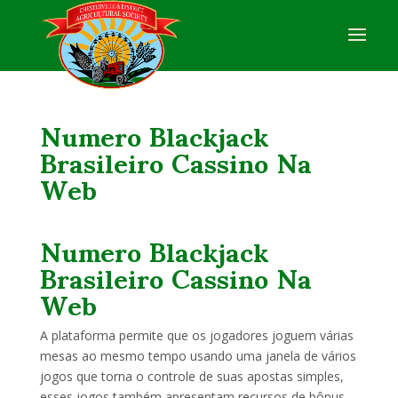
Numero Blackjack
Brasileiro Cassino Na
Web
Numero Blackjack
Brasileiro Cassino Na
Web
A plataforma permite que os jogadores joguem várias
mesas ao mesmo tempo usando uma janela de vários
jogos que torna o controle de suas apostas simples,
esses jogos também apresentam recursos de bônus