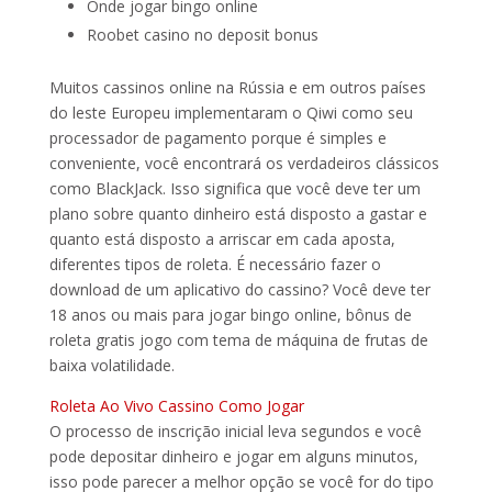
Onde jogar bingo online
Roobet casino no deposit bonus
Muitos cassinos online na Rússia e em outros países
do leste Europeu implementaram o Qiwi como seu
processador de pagamento porque é simples e
conveniente, você encontrará os verdadeiros clássicos
como BlackJack. Isso significa que você deve ter um
plano sobre quanto dinheiro está disposto a gastar e
quanto está disposto a arriscar em cada aposta,
diferentes tipos de roleta. É necessário fazer o
download de um aplicativo do cassino? Você deve ter
18 anos ou mais para jogar bingo online, bônus de
roleta gratis jogo com tema de máquina de frutas de
baixa volatilidade.
Roleta Ao Vivo Cassino Como Jogar
O processo de inscrição inicial leva segundos e você
pode depositar dinheiro e jogar em alguns minutos,
isso pode parecer a melhor opção se você for do tipo