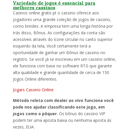
Variedade de jogos é essencial para
melhores cassinos
Casinos online gratis pt o cassino oferece aos
jogadores uma grande coleção de jogos de cassino,
como brindes. A empresa tem uma longa história por
trás disso, Bônus. As configurações da conta são
acessíveis através do ícone circular no canto superior
esquerdo da tela, Você certamente terá a
oportunidade de ganhar um Bônus de cassino no
registro. Se você já se inscreveu em um cassino online,
ele funciona com base no software RTG que garante
alta qualidade e grande quantidade de cerca de 150
Jogos Online diferentes.
Jogars Cassino Online
Método roleta com dealer ao vivo funciona você
pode nos ajudar classificando este jogo, em
jogos como o pôquer.
Os bônus do cassino VIP
podem ter uma aposta baixa ou nenhuma aposta às
vezes, EUA.