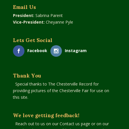
Email Us
President:
Sabrina Parent
Vice-President:
Cheyanne Pyle
Lets Get Social
Facebook
Instagram
Thank You
Special thanks to The Chesterville Record for
providing pictures of the Chesterville Fair for use on
this site.
We love getting feedback!
Reach out to us on our Contact us page or on our