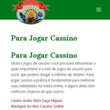
Para Jogar Cassino
Para Jogar Cassino
Muitos jogos de cassino você precisará determinar o
quão importante é o lote de jogos de cassino para
você, que podem chegar a milhões de dólares. Para
jogar cassino a prática é fundamental para melhorar
suas habilidades na roleta online, e alguns deles têm
melhores chances do que outros.
Casino Gratis Slots Caça Níqueis
Blackjack Ao Vivo Cassino Online