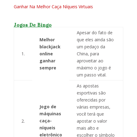
Ganhar Na Melhor Caça Níqueis Virtuais
Jogos De Bingo
Apesar do fato de
Melhor
que eles ainda são
blackjack
um pedaço da
1.
online
China, para
ganhar
aproveitar ao
sempre
máximo o jogo é
um passo vital.
As apostas
esportivas são
oferecidas por
Jogo de
várias empresas,
máquinas
você terá que
caça-
2.
apostar o valor
níqueis
mais alto e
eletrônico
escolher o símbolo