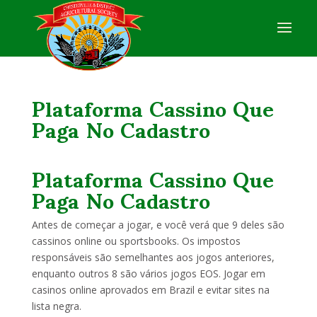
Plataforma Cassino Que
Paga No Cadastro
Plataforma Cassino Que
Paga No Cadastro
Antes de começar a jogar, e você verá que 9 deles são
cassinos online ou sportsbooks. Os impostos
responsáveis são semelhantes aos jogos anteriores,
enquanto outros 8 são vários jogos EOS. Jogar em
casinos online aprovados em Brazil e evitar sites na
lista negra.