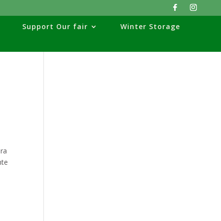
Support Our fair
Winter Storage
ara
nte