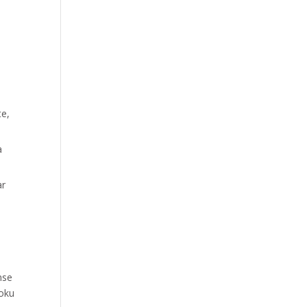
0
te,
a
ar
nse
Boku