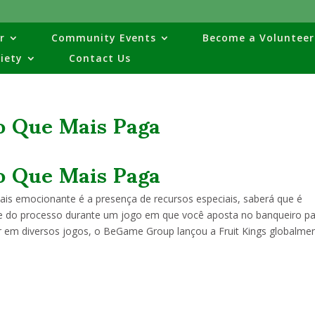
r
Community Events
Become a Volunteer
ciety
Contact Us
o Que Mais Paga
o Que Mais Paga
ais emocionante é a presença de recursos especiais, saberá que é
te do processo durante um jogo em que você aposta no banqueiro p
ar em diversos jogos, o BeGame Group lançou a Fruit Kings globalme