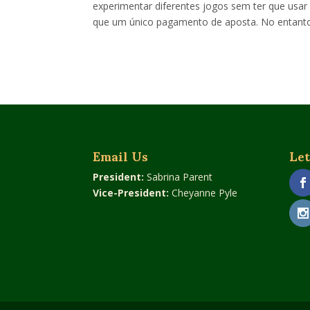
experimentar diferentes jogos sem ter que usa
que um único pagamento de aposta. No entanto,
Email Us
Let
President:
Sabrina Parent
Vice-President:
Cheyanne Pyle