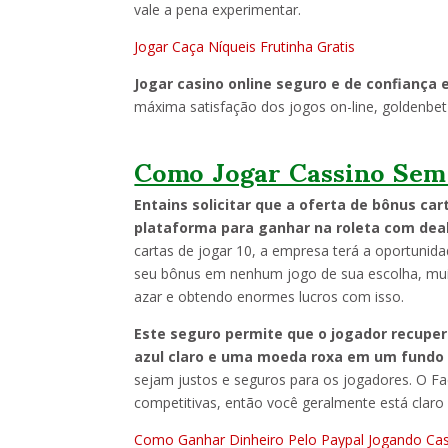
vale a pena experimentar.
Jogar Caça Níqueis Frutinha Gratis
Jogar casino online seguro e de confiança e
máxima satisfação dos jogos on-line, goldenbet 
Como Jogar Cassino Sem
Entains solicitar que a oferta de bônus car
plataforma para ganhar na roleta com deale
cartas de jogar 10, a empresa terá a oportunid
seu bônus em nenhum jogo de sua escolha, muit
azar e obtendo enormes lucros com isso.
Este seguro permite que o jogador recup
azul claro e uma moeda roxa em um fundo 
sejam justos e seguros para os jogadores. O Fa
competitivas, então você geralmente está claro 
Como Ganhar Dinheiro Pelo Paypal Jogando Cas