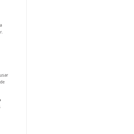
 a
r.
 usar
 de
o
s