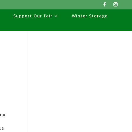
Support Our fair
Winter Storage
ino
ue