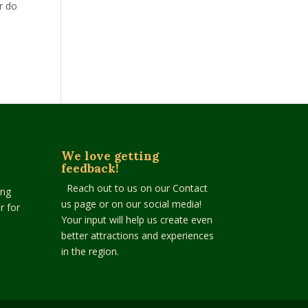
r do
We love getting
feedback!
Reach out to us on our Contact
ing
us page or on our social media!
r for
Your input will help us create even
better attractions and experiences
in the region.