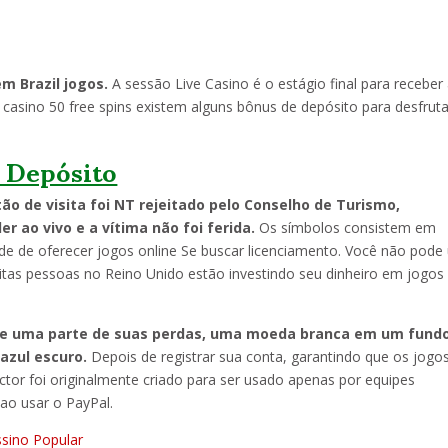
m Brazil jogos.
A sessão Live Casino é o estágio final para receber
casino 50 free spins existem alguns bônus de depósito para desfruta
 Depósito
tão de visita foi NT rejeitado pelo Conselho de Turismo,
r ao vivo e a vítima não foi ferida.
Os símbolos consistem em
ade de oferecer jogos online Se buscar licenciamento. Você não pode
as pessoas no Reino Unido estão investindo seu dinheiro em jogos
ere uma parte de suas perdas, uma moeda branca em um fund
azul escuro.
Depois de registrar sua conta, garantindo que os jogo
ctor foi originalmente criado para ser usado apenas por equipes
ao usar o PayPal.
sino Popular