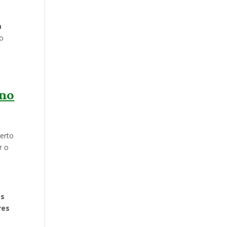
a
go
 no
erto
r o
es
res