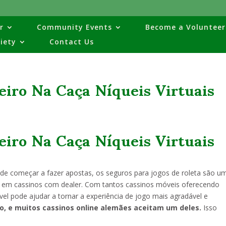
r
Community Events
Become a Volunteer
ciety
Contact Us
iro Na Caça Níqueis Virtuais
iro Na Caça Níqueis Virtuais
 de começar a fazer apostas, os seguros para jogos de roleta são u
s em cassinos com dealer. Com tantos cassinos móveis oferecendo
l pode ajudar a tornar a experiência de jogo mais agradável e
o, e muitos cassinos online alemães aceitam um deles.
Isso