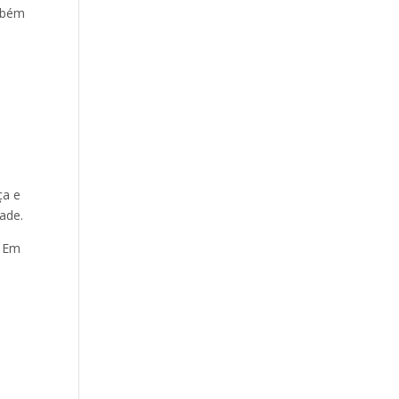
ambém
s
ça e
dade.
.
Em
e