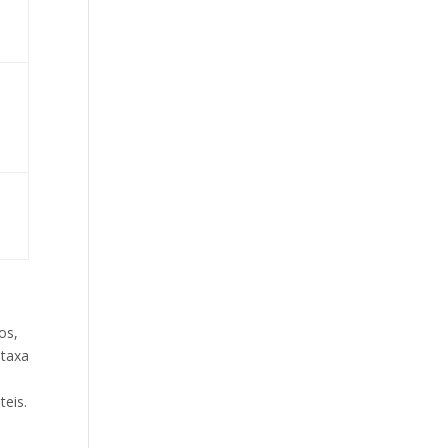
os,
 taxa
teis.