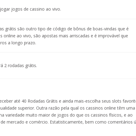
jogar jogos de cassino ao vivo.
s grátis são outro tipo de código de bônus de boas-vindas que é
s online ao vivo, são apostas mais arriscadas e é improvável que
ros a longo prazo.
á 2 rodadas grátis.
ceber até 40 Rodadas Grátis e ainda mais-escolha seus slots favorit
alidade superior. Outra razão pela qual os cassinos online têm uma
a variedade muito maior de jogos do que os cassinos físicos, e ao
is de mercado e comércio. Estatisticamente, bem como comentários ú