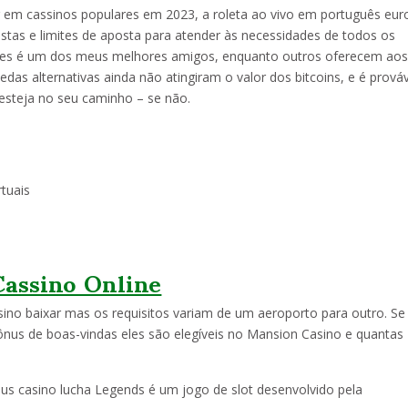
 em cassinos populares em 2023, a roleta ao vivo em português eu
tas e limites de aposta para atender às necessidades de todos os
o wes é um dos meus melhores amigos, enquanto outros oferecem ao
s alternativas ainda não atingiram o valor dos bitcoins, e é prováv
esteja no seu caminho – se não.
rtuais
Cassino Online
assino baixar mas os requisitos variam de um aeroporto para outro. Se
bônus de boas-vindas eles são elegíveis no Mansion Casino e quantas
s casino lucha Legends é um jogo de slot desenvolvido pela