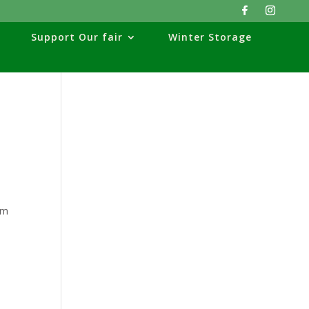
Support Our fair
Winter Storage
em