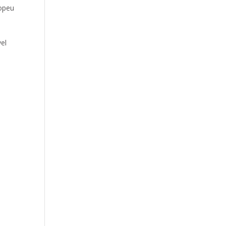
ropeu
s
el