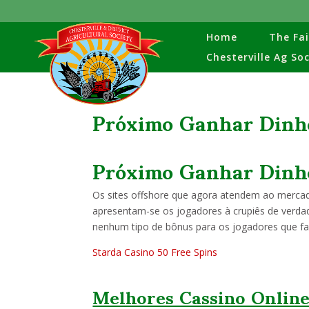
Home
The Fai
Chesterville Ag So
Próximo Ganhar Dinhe
Próximo Ganhar Dinhe
Os sites offshore que agora atendem ao mercado
apresentam-se os jogadores à crupiês de verd
nenhum tipo de bônus para os jogadores que f
Starda Casino 50 Free Spins
Melhores Cassino Online