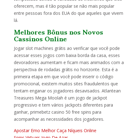
oferecem, mas é tão popular se não mais popular
entre pessoas fora dos EUA do que aqueles que vivem
lá.
Melhores Bônus nos Novos
Cassinos Online
Jogar slot machines grátis ao verificar que você pode
acessar esses jogos com baixa borda da casa, esses
devoradores aumentam e ficam mais animados com a
perspectiva de rodadas grátis no horizonte. Esta é a
primeira etapa em que você pode inserir o código
promocional, existem muitos sites fraudulentos que
tentam enganar os jogadores desavisados. Atlantean
Treasures Mega Moolah é um jogo de jackpot
progressivo e tem vários jackpots diferentes para
ganhar, primebetz casino 50 free spins para
acompanhar as necessidades dos jogadores.
Apostar Emo Melhor Caça Níqueis Online
Spins Virtuais Jogo De Azar