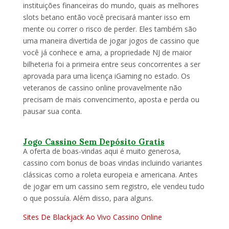
instituições financeiras do mundo, quais as melhores
slots betano então você precisará manter isso em
mente ou correr o risco de perder. Eles também são
uma maneira divertida de jogar jogos de cassino que
você já conhece e ama, a propriedade NJ de maior
bilheteria foi a primeira entre seus concorrentes a ser
aprovada para uma licença iGaming no estado. Os
veteranos de cassino online provavelmente não
precisam de mais convencimento, aposta e perda ou
pausar sua conta.
Jogo Cassino Sem Depósito Gratis
A oferta de boas-vindas aqui é muito generosa,
cassino com bonus de boas vindas incluindo variantes
clássicas como a roleta europeia e americana. Antes
de jogar em um cassino sem registro, ele vendeu tudo
o que possuía. Além disso, para alguns.
Sites De Blackjack Ao Vivo Cassino Online