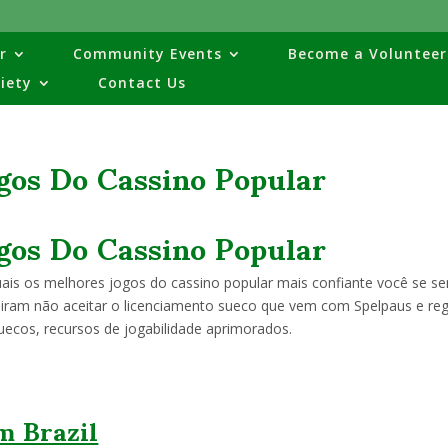
r
Community Events
Become a Volunteer
ciety
Contact Us
gos Do Cassino Popular
gos Do Cassino Popular
uais os melhores jogos do cassino popular mais confiante você se se
diram não aceitar o licenciamento sueco que vem com Spelpaus e re
suecos, recursos de jogabilidade aprimorados.
m Brazil