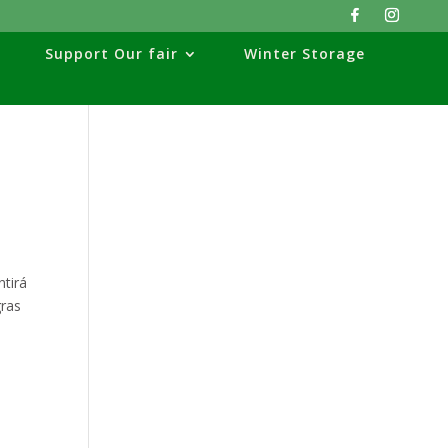
Support Our fair
Winter Storage
ntirá
gras