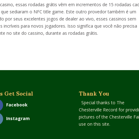
 casino, essas rodadas grátis vêm em incrementos de 15 rodadas cad
á que sediaram o NFC title game. Este outro provedor também é um
 por seus excelentes jogos de dealer ao vivo, esses cassinos sem
incríveis para novos jogadores. Isso significa que você não precisa
te no site do cassino, durante as rodadas grátis.
s Get Social
Thank You
Special thanks to The
Facebook
Chesterville Record for provid
pictures of the Chesterville Fai
Instagram
use on this site.