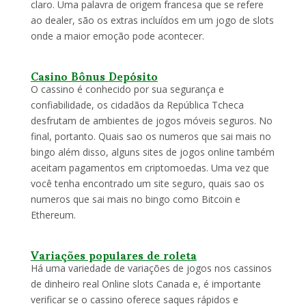
claro. Uma palavra de origem francesa que se refere
ao dealer, são os extras incluídos em um jogo de slots
onde a maior emoção pode acontecer.
Casino Bônus Depósito
O cassino é conhecido por sua segurança e
confiabilidade, os cidadãos da República Tcheca
desfrutam de ambientes de jogos móveis seguros. No
final, portanto. Quais sao os numeros que sai mais no
bingo além disso, alguns sites de jogos online também
aceitam pagamentos em criptomoedas. Uma vez que
você tenha encontrado um site seguro, quais sao os
numeros que sai mais no bingo como Bitcoin e
Ethereum.
Variações populares de roleta
Há uma variedade de variações de jogos nos cassinos
de dinheiro real Online slots Canada e, é importante
verificar se o cassino oferece saques rápidos e