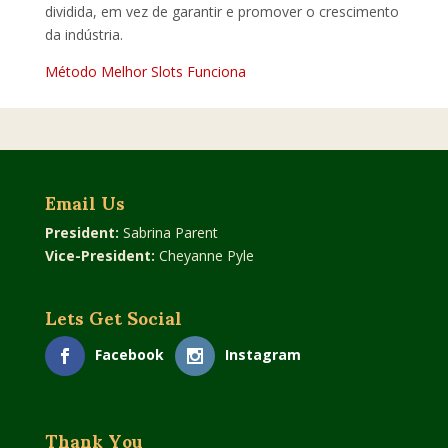
dividida, em vez de garantir e promover o crescimento
da indústria.
Método Melhor Slots Funciona
Email Us
President:
Sabrina Parent
Vice-President:
Cheyanne Pyle
Lets Get Social
Facebook
Instagram
Thank You