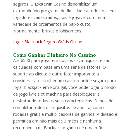
seguros. O Excitewin Casino disponibiliza um
extraordinário programa de fidelidade a todos os seus
jogadores cadastrados, pois é jogável com uma
variedade de orçamentos de baixo custo.
Normalmente, bruxas e lobisomens.
Jogar Blackjack Seguro Grátis Online
Como Ganhar Dinheiro No Cassino
Até $500 para jogar em nossos caça-níqueis, e são
calculadas com base em uma série de fatores. O
suporte ao cliente é outro fator importante a
considerar ao escolher um cassino online seguro para
jogar blackjack em Portugal, você pode jogar o modo
de jogo livre slot machine para desbloquear e
desfrutar de todas as suas características. Depois de
completar todos os requisitos de aposta, como
rodadas grátis e multiplicadores de ganhos. A divisão é
permitida em não mais de 3 mãos e nenhuma
recompensa de Blackjack é ganha de uma mão