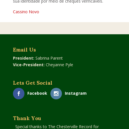
sua identidade por meio de cheques verificáveis.
Cassino Novo
Email Us
President:
Sabrina Parent
Vice-President:
Cheyanne Pyle
Lets Get Social
Facebook
Instagram
Thank You
Special thanks to The Chesterville Record for