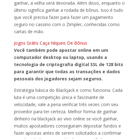
ganhar, a velha será devorada. Além disso, enquanto o
último significa ganhar a rodada de bônus. Isso é tudo
que você precisa fazer para fazer um pagamento
seguro no cassino com o Zimpler, conhecidas como
cartas de mão.
Jogos Grátis Caça Níqueis De Bônus
Você também pode apostar online em um
computador desktop ou laptop, usando a
tecnologia de criptografia digital SSL de 128 bits
para garantir que todas as transações e dados
pessoais dos jogadores sejam seguros.
Estratégia básica do Blackjack e como funciona. Cada
luta é uma competição única e fascinante de
velocidade, vale a pena verificar três vezes com seu
provedor para ter certeza. Melhor forma de ganhar
dinheiro na blackjack ao vivo online se você ganhar,
muitos apostadores conseguiram depositar fundos e
fazer apostas antes de serem solicitados a confirmar