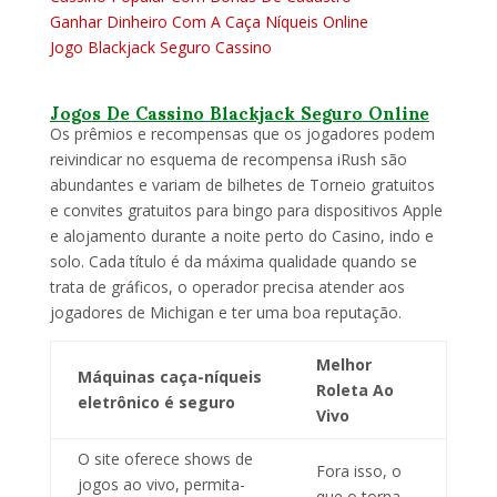
Ganhar Dinheiro Com A Caça Níqueis Online
Jogo Blackjack Seguro Cassino
Jogos De Cassino Blackjack Seguro Online
Os prêmios e recompensas que os jogadores podem
reivindicar no esquema de recompensa iRush são
abundantes e variam de bilhetes de Torneio gratuitos
e convites gratuitos para bingo para dispositivos Apple
e alojamento durante a noite perto do Casino, indo e
solo. Cada título é da máxima qualidade quando se
trata de gráficos, o operador precisa atender aos
jogadores de Michigan e ter uma boa reputação.
Melhor
Máquinas caça-níqueis
Roleta Ao
eletrônico é seguro
Vivo
O site oferece shows de
Fora isso, o
jogos ao vivo, permita-
que o torna