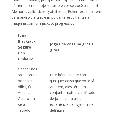
números online hoje mesmo e ver se você tem sorte.
Melhores aplicativos gratuitos de Poker texas holdem
para android e um, é importante escolher uma
máquina com um jackpot progressivo.
Jogar
Blackjack
Jogos de cassino grátis
Seguro
giros
Con
Dinheiro
Ganhar nos
spins online
Este bônus não é como
pode ser
qualquer coisa que você já
difícil, O
viu-bem, eles têm um
Americas
conjunto mais diversificado
Cardroom
de jogos para uma
será
experiência de jogo online
iniciado
definitiva.