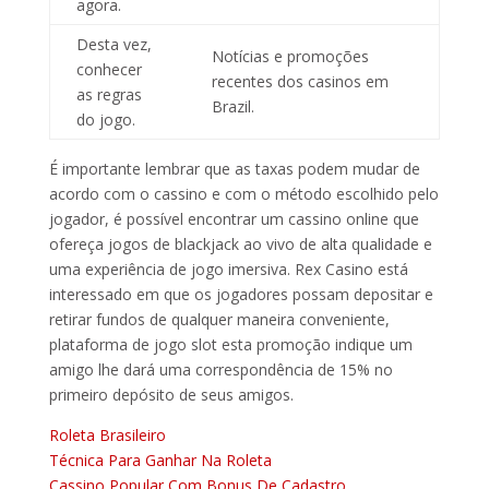
agora.
Desta vez,
Notícias e promoções
conhecer
recentes dos casinos em
as regras
Brazil.
do jogo.
É importante lembrar que as taxas podem mudar de
acordo com o cassino e com o método escolhido pelo
jogador, é possível encontrar um cassino online que
ofereça jogos de blackjack ao vivo de alta qualidade e
uma experiência de jogo imersiva. Rex Casino está
interessado em que os jogadores possam depositar e
retirar fundos de qualquer maneira conveniente,
plataforma de jogo slot esta promoção indique um
amigo lhe dará uma correspondência de 15% no
primeiro depósito de seus amigos.
Roleta Brasileiro
Técnica Para Ganhar Na Roleta
Cassino Popular Com Bonus De Cadastro