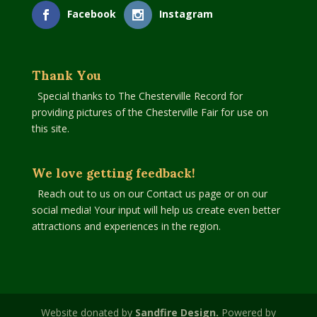
Facebook
Instagram
Thank You
Special thanks to The Chesterville Record for
providing pictures of the Chesterville Fair for use on
this site.
We love getting feedback!
Reach out to us on our Contact us page or on our
social media! Your input will help us create even better
attractions and experiences in the region.
Website donated by
Sandfire Design.
Powered by