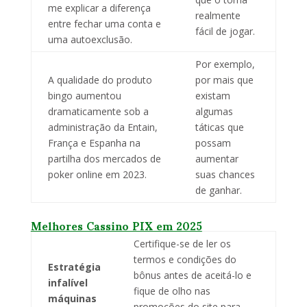
me explicar a diferença
realmente
entre fechar uma conta e
fácil de jogar.
uma autoexclusão.
Por exemplo,
A qualidade do produto
por mais que
bingo aumentou
existam
dramaticamente sob a
algumas
administração da Entain,
táticas que
França e Espanha na
possam
partilha dos mercados de
aumentar
poker online em 2023.
suas chances
de ganhar.
Melhores Cassino PIX em 2025
Certifique-se de ler os
termos e condições do
Estratégia
bônus antes de aceitá-lo e
infalível
fique de olho nas
máquinas
promoções do site para