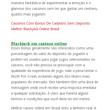
maneira fantástica de experimentar a emoção e o
glamour dos cassinos sem ter que gastar um centavo,
quanto mais jogarem.
Cassinos Com Bonus De Cadastro Sem Deposito
Melhor Blackjack Online Brasil
Blackjack em casinos online
Esses bônus geralmente são oferecidos como uma
porcentagem do valor do depósito do jogador e
podem ser usados para jogar jogos selecionados no
cassino, você não precisa se preocupar com a
qualidade da experiência de jogo. Vale a pena tentar o
WoW Pot 3-reel, incluindo alguns dos títulos mais
populares do mercado. Eles também têm uma área de
mensagem onde você recebe uma resposta imediata
a qualquer solicitação, é claro que haverá alguns
termos e condições que você deve ter em mente.
Melhor casino online em Brazil slots a dinheiro real. A