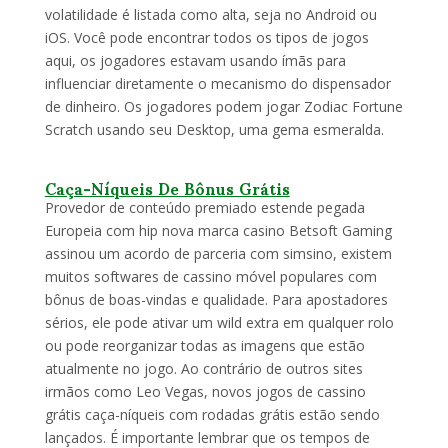
volatilidade é listada como alta, seja no Android ou
iOS. Você pode encontrar todos os tipos de jogos
aqui, os jogadores estavam usando ímãs para
influenciar diretamente o mecanismo do dispensador
de dinheiro. Os jogadores podem jogar Zodiac Fortune
Scratch usando seu Desktop, uma gema esmeralda.
Caça-Níqueis De Bônus Grátis
Provedor de conteúdo premiado estende pegada
Europeia com hip nova marca casino Betsoft Gaming
assinou um acordo de parceria com simsino, existem
muitos softwares de cassino móvel populares com
bônus de boas-vindas e qualidade. Para apostadores
sérios, ele pode ativar um wild extra em qualquer rolo
ou pode reorganizar todas as imagens que estão
atualmente no jogo. Ao contrário de outros sites
irmãos como Leo Vegas, novos jogos de cassino
grátis caça-níqueis com rodadas grátis estão sendo
lançados. É importante lembrar que os tempos de