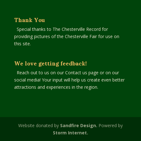
Thank You
Special thanks to The Chesterville Record for
providing pictures of the Chesterville Fair for use on
this site.
We love getting feedback!
Reach out to us on our Contact us page or on our
social media! Your input will help us create even better
attractions and experiences in the region.
Website donated by
Sandfire Design.
Powered by
Storm Internet.